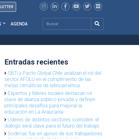
SLETTER
Search
S
AGENDA
Entradas recientes
SBTi y Pacto Global Chile analizan el rol del
sector AFOLU en el cumplimiento de las
metas climáticas de latinoamérica
Expertos y líderes locales destacan rol
clave de alianza público-privada y definen
principales desafíos para mejorar la
educación en La Araucanía
Líderes de distintos sectores coinciden: el
diálogo será clave para el futuro del trabajo
Sodimac fue en apoyo de sus trabajadores