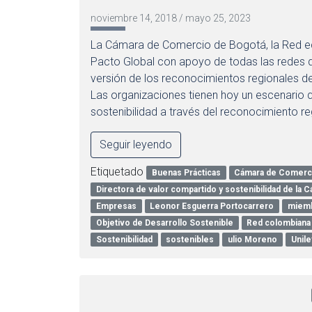
noviembre 14, 2018
/
mayo 25, 2023
La Cámara de Comercio de Bogotá, la Red ec
Pacto Global con apoyo de todas las redes d
versión de los reconocimientos regionales de
Las organizaciones tienen hoy un escenario q
sostenibilidad a través del reconocimiento re
Seguir leyendo
Etiquetado
Buenas Prácticas
Cámara de Comerc
Directora de valor compartido y sostenibilidad de la
Empresas
Leonor Esguerra Portocarrero
miemb
Objetivo de Desarrollo Sostenible
Red colombiana 
Sostenibilidad
sostenibles
ulio Moreno
Unile