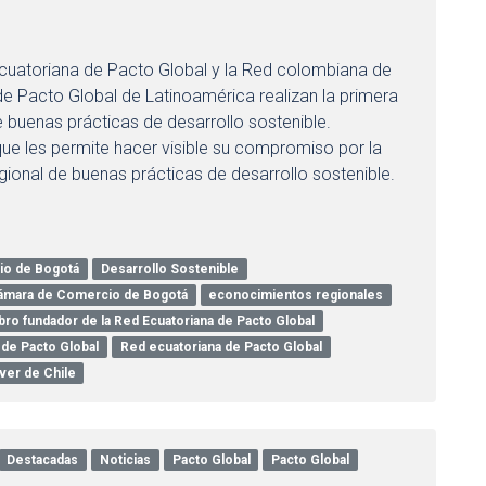
uatoriana de Pacto Global y la Red colombiana de
e Pacto Global de Latinoamérica realizan la primera
 buenas prácticas de desarrollo sostenible.
ue les permite hacer visible su compromiso por la
gional de buenas prácticas de desarrollo sostenible.
io de Bogotá
Desarrollo Sostenible
 Cámara de Comercio de Bogotá
econocimientos regionales
ro fundador de la Red Ecuatoriana de Pacto Global
de Pacto Global
Red ecuatoriana de Pacto Global
ver de Chile
Destacadas
Noticias
Pacto Global
Pacto Global