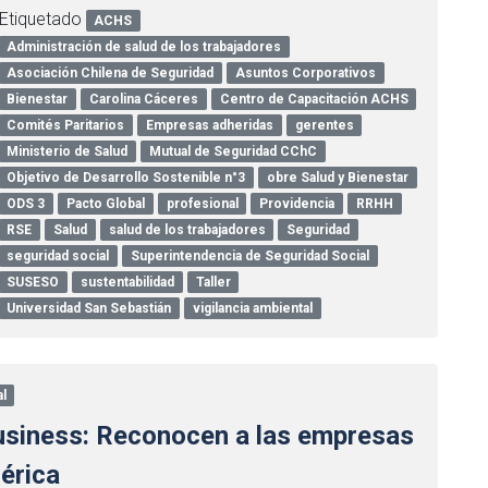
Etiquetado
ACHS
Administración de salud de los trabajadores
Asociación Chilena de Seguridad
Asuntos Corporativos
Bienestar
Carolina Cáceres
Centro de Capacitación ACHS
Comités Paritarios
Empresas adheridas
gerentes
Ministerio de Salud
Mutual de Seguridad CChC
Objetivo de Desarrollo Sostenible n°3
obre Salud y Bienestar
ODS 3
Pacto Global
profesional
Providencia
RRHH
RSE
Salud
salud de los trabajadores
Seguridad
seguridad social
Superintendencia de Seguridad Social
SUSESO
sustentabilidad
Taller
Universidad San Sebastián
vigilancia ambiental
l
usiness: Reconocen a las empresas
érica