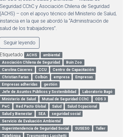
Seguridad CChC y Asociación Chilena de Seguridad
(ACHS) – con el apoyo técnico del Ministerio de Salud,
instancia en la que se abordó la “Administración de
salud de los trabajadores”.
Seguir leyendo
Etiquetado
ACHS
ambiental
Asociación Chilena de Seguridad
Buin Zoo
Carolina Cáceres
CCU
Centro de Capacitación
Christian Farias
Colbún
empresa
Empresas
Empresas adheridas
gestión
Jefe de Asuntos Públicos y Sostenibilidad
Laboratorio Bagó
Ministerio de Salud
Mutual de Seguridad CChC
ODS 3
PwC
Red Pacto Global
Salud
Salud Ocpacional
Salud y Bienestar
SEA
seguridad social
Servicio de Evaluación Ambiental
Superintendencia de Seguridad Social
SUSESO
Taller
Telefónica
Tresmontes Lucchetti