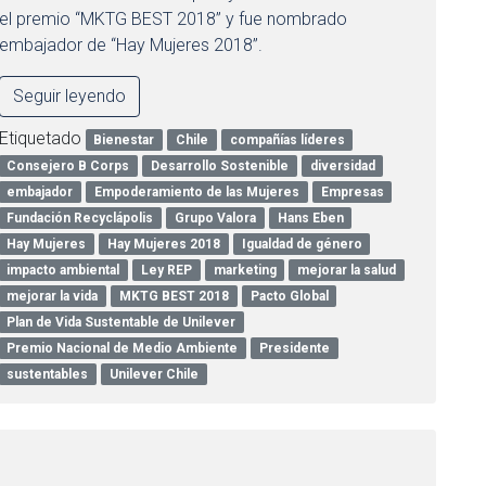
el premio “MKTG BEST 2018” y fue nombrado
embajador de “Hay Mujeres 2018”.
Seguir leyendo
Etiquetado
Bienestar
Chile
compañías líderes
Consejero B Corps
Desarrollo Sostenible
diversidad
embajador
Empoderamiento de las Mujeres
Empresas
Fundación Recyclápolis
Grupo Valora
Hans Eben
Hay Mujeres
Hay Mujeres 2018
Igualdad de género
impacto ambiental
Ley REP
marketing
mejorar la salud
mejorar la vida
MKTG BEST 2018
Pacto Global
Plan de Vida Sustentable de Unilever
Premio Nacional de Medio Ambiente
Presidente
sustentables
Unilever Chile