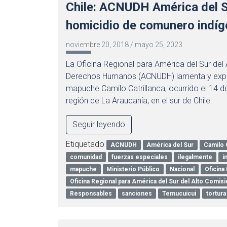
Chile: ACNUDH América del S
homicidio de comunero indíg
noviembre 20, 2018
/
mayo 25, 2023
La Oficina Regional para América del Sur del
Derechos Humanos (ACNUDH) lamenta y expre
mapuche Camilo Catrillanca, ocurrido el 14 
región de La Araucanía, en el sur de Chile.
Seguir leyendo
Etiquetado
ACNUDH
América del Sur
Camilo C
comunidad
fuerzas especiales
ilegalmente
i
mapuche
Ministerio Público
Nacional
Oficina
Oficina Regional para América del Sur del Alto Comi
Responsables
sanciones
Temucuicui
tortura