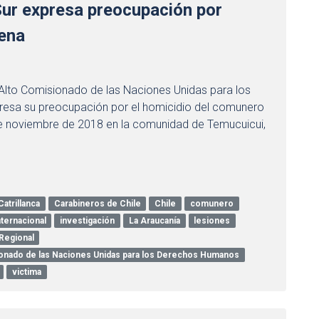
ur expresa preocupación por
ena
 Alto Comisionado de las Naciones Unidas para los
sa su preocupación por el homicidio del comunero
de noviembre de 2018 en la comunidad de Temucuicui,
atrillanca
Carabineros de Chile
Chile
comunero
nternacional
investigación
La Araucanía
lesiones
 Regional
sionado de las Naciones Unidas para los Derechos Humanos
victima