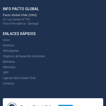
INFO PACTO GLOBAL
Pacto Global Chile (ONU)
Av. Los Leones N°745
Piso 6 Providencia - Santiago
ENLACES RÁPIDOS
Inicio
Nosotros
Participantes
Objetivos de Desarrollo Sostenible
Biblioteca
Memorias
SIPP
Agenda Pacto Global Chile
Contacto