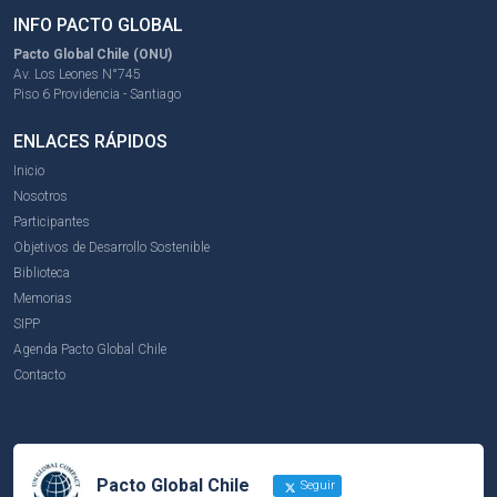
INFO PACTO GLOBAL
Pacto Global Chile (ONU)
Av. Los Leones N°745
Piso 6 Providencia - Santiago
ENLACES RÁPIDOS
Inicio
Nosotros
Participantes
Objetivos de Desarrollo Sostenible
Biblioteca
Memorias
SIPP
Agenda Pacto Global Chile
Contacto
Pacto Global Chile
Seguir