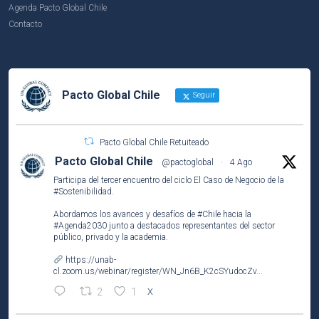
Agenda Pacto Global Chile
Contacto
Pacto Global Chile
Seguir
Pacto Global Chile Retuiteado
Pacto Global Chile
@pactoglobal
·
4 Ago
Participa del tercer encuentro del ciclo El Caso de Negocio de la
#Sostenibilidad
.
Abordamos los avances y desafíos de
#Chile
hacia la
#Agenda2030
junto a destacados representantes del sector
público, privado y la academia.
https://unab-
cl.zoom.us/webinar/register/WN_Jn6B_K2cSYudocZv...
2
1
X