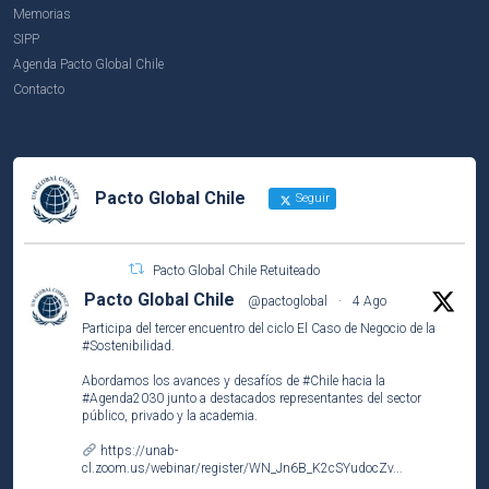
Memorias
SIPP
Agenda Pacto Global Chile
Contacto
Pacto Global Chile
Seguir
Pacto Global Chile Retuiteado
Pacto Global Chile
@pactoglobal
·
4 Ago
Participa del tercer encuentro del ciclo El Caso de Negocio de la
#Sostenibilidad
.
Abordamos los avances y desafíos de
#Chile
hacia la
#Agenda2030
junto a destacados representantes del sector
público, privado y la academia.
https://unab-
cl.zoom.us/webinar/register/WN_Jn6B_K2cSYudocZv...