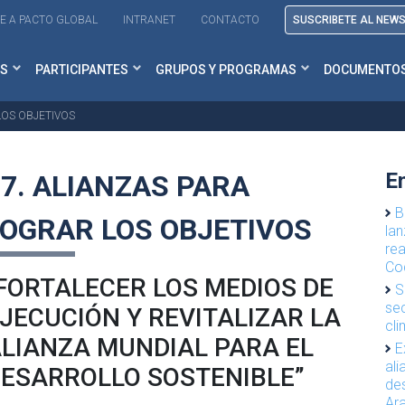
E A PACTO GLOBAL
INTRANET
CONTACTO
SUSCRIBETE AL NEW
S
PARTICIPANTES
GRUPOS Y PROGRAMAS
DOCUMENTO
LOS OBJETIVOS
E
7. ALIANZAS PARA
B
LOGRAR LOS OBJETIVOS
lan
re
Co
FORTALECER LOS MEDIOS DE
S
se
JECUCIÓN Y REVITALIZAR LA
cli
LIANZA MUNDIAL PARA EL
E
ali
ESARROLLO SOSTENIBLE”
des
Ar