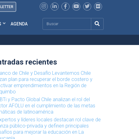
SLETTER
Search
S
AGENDA
ntradas recientes
anco de Chile y Desafío Levantemos Chile
zan plan para recuperar el borde costero y
activar emprendimientos en la Región de
quimbo
BTi y Pacto Global Chile analizan el rol del
ctor AFOLU en el cumplimiento de las metas
máticas de latinoamérica
xpertos y líderes locales destacan rol clave de
anza público-privada y definen principales
afíos para mejorar la educación en La
aucanía