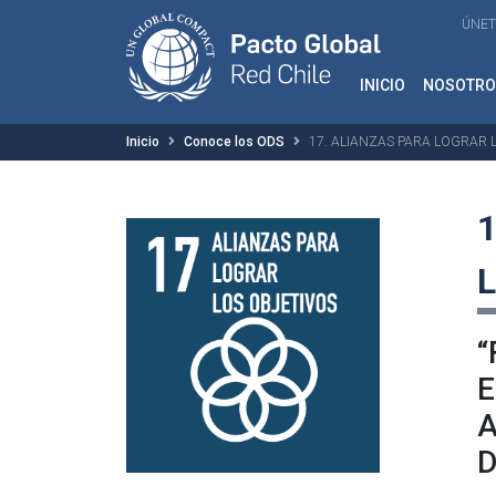
ÚNET
INICIO
NOSOTRO
Inicio
Conoce los ODS
17. ALIANZAS PARA LOGRAR 
1
“
E
A
D