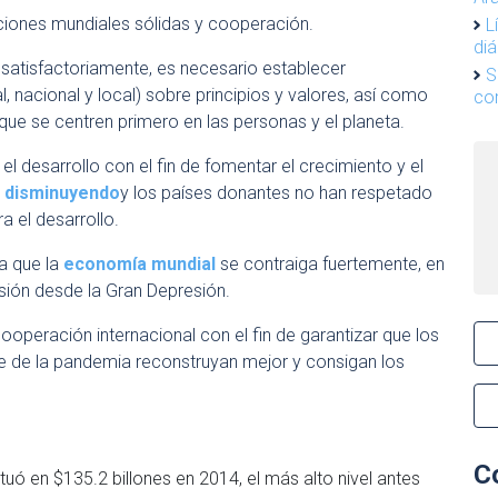
iones mundiales sólidas y cooperación.
L
diá
satisfactoriamente, es necesario establecer
S
l, nacional y local) sobre principios y valores, así como
co
que se centren primero en las personas y el planeta.
el desarrollo con el fin de fomentar el crecimiento y el
n disminuyendo
y los países donantes no han respetado
 el desarrollo.
a que la
economía mundial
se contraiga fuertemente, en
esión desde la Gran Depresión.
operación internacional con el fin de garantizar que los
e de la pandemia reconstruyan mejor y consigan los
C
situó en $135.2 billones en 2014, el más alto nivel antes