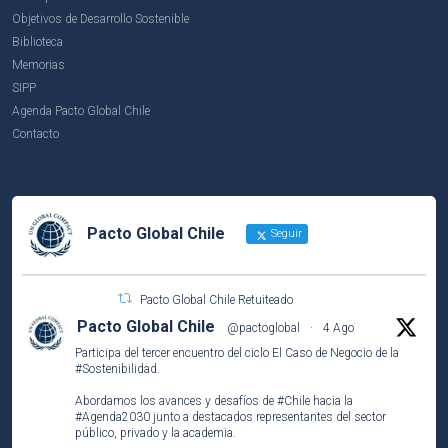
Objetivos de Desarrollo Sostenible
Biblioteca
Memorias
SIPP
Agenda Pacto Global Chile
Contacto
Pacto Global Chile
Seguir
Pacto Global Chile Retuiteado
Pacto Global Chile
@pactoglobal
·
4 Ago
Participa del tercer encuentro del ciclo El Caso de Negocio de la
#Sostenibilidad
.
Abordamos los avances y desafíos de
#Chile
hacia la
#Agenda2030
junto a destacados representantes del sector
público, privado y la academia.