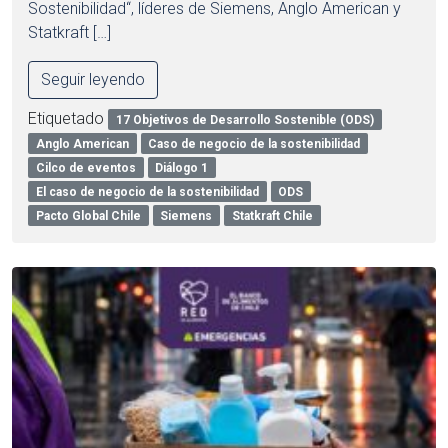
Sostenibilidad“, líderes de Siemens, Anglo American y
Statkraft […]
Seguir leyendo
Etiquetado
17 Objetivos de Desarrollo Sostenible (ODS)
Anglo American
Caso de negocio de la sostenibilidad
Cilco de eventos
Diálogo 1
El caso de negocio de la sostenibilidad
ODS
Pacto Global Chile
Siemens
Statkraft Chile