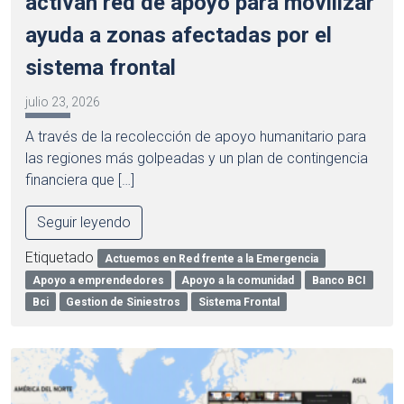
activan red de apoyo para movilizar
ayuda a zonas afectadas por el
sistema frontal
julio 23, 2026
A través de la recolección de apoyo humanitario para
las regiones más golpeadas y un plan de contingencia
financiera que […]
Seguir leyendo
Etiquetado
Actuemos en Red frente a la Emergencia
Apoyo a emprendedores
Apoyo a la comunidad
Banco BCI
Bci
Gestion de Siniestros
Sistema Frontal