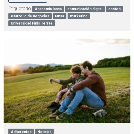
Etiquetado
Academia Iansa
comunicación digital
costeo
esarrollo de negocios
Iansa
marketing
Universidad Finis Terrae
Adherentes
Noticias