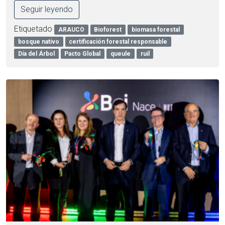
Seguir leyendo
Etiquetado
ARAUCO
Bioforest
biomasa forestal
bosque nativo
certificación forestal responsable
Día del Árbol
Pacto Global
queule
ruil