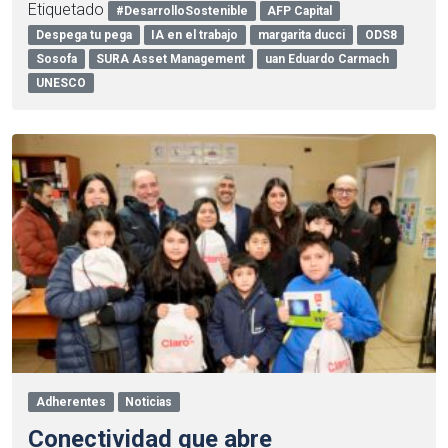
Etiquetado
#DesarrolloSostenible
AFP Capital
Despega tu pega
IA en el trabajo
margarita ducci
ODS8
Sosofa
SURA Asset Management
uan Eduardo Carmach
UNESCO
Adherentes
Noticias
Conectividad que abre