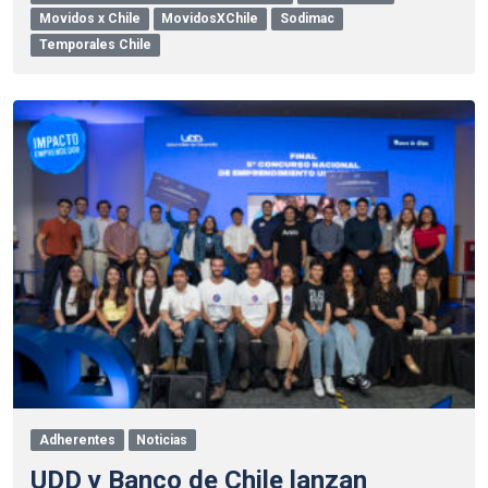
Movidos x Chile
MovidosXChile
Sodimac
Temporales Chile
Adherentes
Noticias
UDD y Banco de Chile lanzan