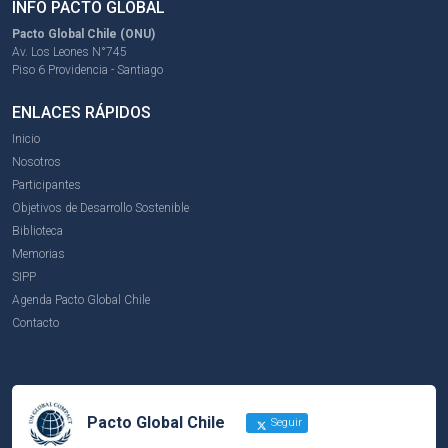
INFO PACTO GLOBAL
Pacto Global Chile (ONU)
Av. Los Leones N°745
Piso 6 Providencia - Santiago
ENLACES RÁPIDOS
Inicio
Nosotros
Participantes
Objetivos de Desarrollo Sostenible
Biblioteca
Memorias
SIPP
Agenda Pacto Global Chile
Contacto
Pacto Global Chile
Seguir