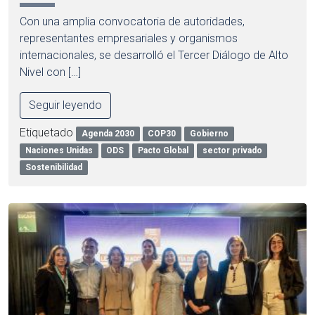
Con una amplia convocatoria de autoridades,
representantes empresariales y organismos
internacionales, se desarrolló el Tercer Diálogo de Alto
Nivel con […]
Seguir leyendo
Etiquetado
Agenda 2030
COP30
Gobierno
Naciones Unidas
ODS
Pacto Global
sector privado
Sostenibilidad