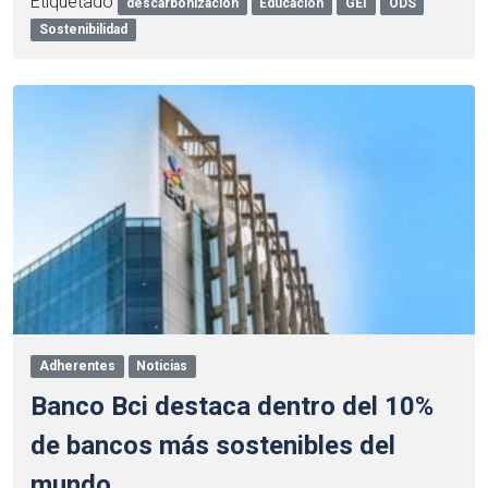
Etiquetado
descarbonización
Educación
GEI
ODS
Sostenibilidad
Adherentes
Noticias
Banco Bci destaca dentro del 10%
de bancos más sostenibles del
mundo