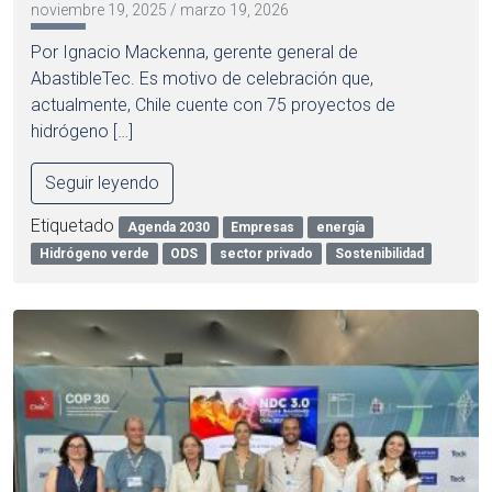
noviembre 19, 2025
/
marzo 19, 2026
Por Ignacio Mackenna, gerente general de
AbastibleTec. Es motivo de celebración que,
actualmente, Chile cuente con 75 proyectos de
hidrógeno […]
Seguir leyendo
Etiquetado
Agenda 2030
Empresas
energía
Hidrógeno verde
ODS
sector privado
Sostenibilidad