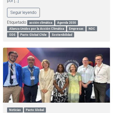
por […]
Seguir leyendo
Etiquetado
acción climática
Agenda 2030
Alianza Unidos por la Acción Climática
Empresas
NDC
ODS
Pacto Global Chile
Sostenibilidad
Noticias
Pacto Global