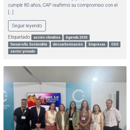
cumplir 80 años, CAP reafirmó su compromiso con el
[…]
Seguir leyendo
Etiquetado
acción climática
Agenda 2030
Desarrollo Sostenible
descarbonización
Empresas
ODS
sector privado