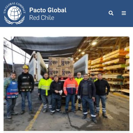
Search
Me