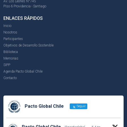
Av. Los Leones N°745
Piso 6 Providencia - Santiago
ENLACES RÁPIDOS
Inicio
Nosotros
Participantes
Objetivos de Desarrollo Sostenible
Biblioteca
Memorias
SIPP
Agenda Pacto Global Chile
Contacto
Pacto Global Chile
Seguir
Pacto Global Chile