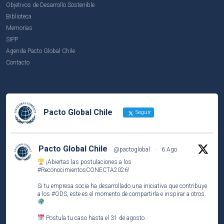
Objetivos de Desarrollo Sostenible
Biblioteca
Memorias
SIPP
Agenda Pacto Global Chile
Contacto
Pacto Global Chile
Seguir
Pacto Global Chile
@pactoglobal
·
6 Ago
¡Abiertas las postulaciones a los
#ReconocimientosCONECTA2026
!
Si tu empresa socia ha desarrollado una iniciativa que contribuye
a los
#ODS
, este es el momento de compartirla e inspirar a otros.
Postula tu caso hasta el 31 de agosto.