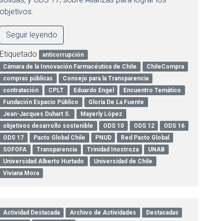
objetivos.
Seguir leyendo
Etiquetado
anticorrupción
Cámara de la Innovación Farmacéutica de Chile
ChileCompra
compras públicas
Consejo para la Transparencia
contratación
CPLT
Eduardo Engel
Encuentro Temático
Fundación Espacio Público
Gloria De La Fuente
Jean-Jacques Duhart S.
Mayerly López
objetivos desarrollo sostenible
ODS 10
ODS 12
ODS 16
ODS 17
Pacto Global Chile
PNUD
Red Pacto Global
SOFOFA
Transparencia
Trinidad Inostroza
UNAB
Universidad Alberto Hurtado
Universidad de Chile
Viviana Mora
Actividad Destacada
Archivo de Actividades
Destacadas