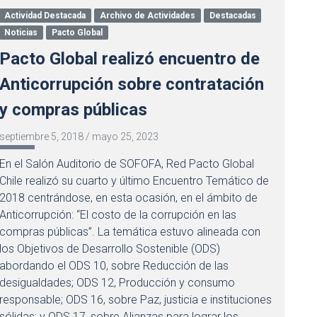
Actividad Destacada
Archivo de Actividades
Destacadas
Noticias
Pacto Global
Pacto Global realizó encuentro de
Anticorrupción sobre contratación
y compras públicas
septiembre 5, 2018
/
mayo 25, 2023
En el Salón Auditorio de SOFOFA, Red Pacto Global
Chile realizó su cuarto y último Encuentro Temático de
2018 centrándose, en esta ocasión, en el ámbito de
Anticorrupción: “El costo de la corrupción en las
compras públicas”. La temática estuvo alineada con
los Objetivos de Desarrollo Sostenible (ODS)
abordando el ODS 10, sobre Reducción de las
desigualdades; ODS 12, Producción y consumo
responsable; ODS 16, sobre Paz, justicia e instituciones
sólidas; y ODS 17, sobre Alianzas para lograr los