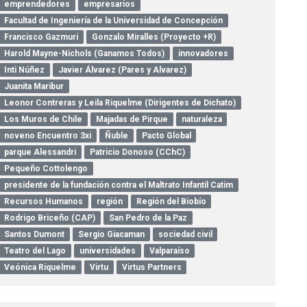
emprendedores
empresarios
Facultad de Ingeniería de la Universidad de Concepción
Francisco Gazmuri
Gonzalo Miralles (Proyecto +R)
Harold Mayne-Nichols (Ganamos Todos)
innovadores
Inti Núñez
Javier Álvarez (Pares y Alvarez)
Juanita Maribur
Leonor Contreras y Leila Riquelme (Dirigentes de Dichato)
Los Muros de Chile
Majadas de Pirque
naturaleza
noveno Encuentro 3xi
Ñuble
Pacto Global
parque Alessandri
Patricio Donoso (CChC)
Pequeño Cottolengo
presidente de la fundación contra el Maltrato Infantil Catim
Recursos Humanos
región
Región del Biobío
Rodrigo Briceño (CAP)
San Pedro de la Paz
Santos Dumont
Sergio Giacaman
sociedad civil
Teatro del Lago
universidades
Valparaíso
Veónica Riquelme
Virtu
Virtus Partners