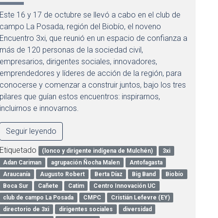
Este 16 y 17 de octubre se llevó a cabo en el club de
campo La Posada, región del Biobío, el noveno
Encuentro 3xi, que reunió en un espacio de confianza a
más de 120 personas de la sociedad civil,
empresarios, dirigentes sociales, innovadores,
emprendedores y líderes de acción de la región, para
conocerse y comenzar a construir juntos, bajo los tres
pilares que guían estos encuentros: inspirarnos,
incluirnos e innovarnos.
Seguir leyendo
Etiquetado
(lonco y dirigente indígena de Mulchén)
3xi
Adan Cariman
agrupación Ñocha Malen
Antofagasta
Araucanía
Augusto Robert
Berta Díaz
Big Band
Biobío
Boca Sur
Cañete
Catim
Centro Innovación UC
club de campo La Posada
CMPC
Cristián Lefevre (EY)
directorio de 3xi
dirigentes sociales
diversidad