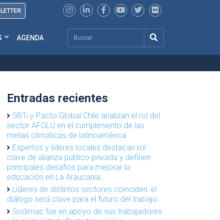
SLETTER
Search
S
AGENDA
Entradas recientes
SBTi y Pacto Global Chile analizan el rol del
sector AFOLU en el cumplimiento de las
metas climáticas de latinoamérica
Expertos y líderes locales destacan rol
clave de alianza público-privada y definen
principales desafíos para mejorar la
educación en La Araucanía
Líderes de distintos sectores coinciden: el
diálogo será clave para el futuro del trabajo
Sodimac fue en apoyo de sus trabajadores