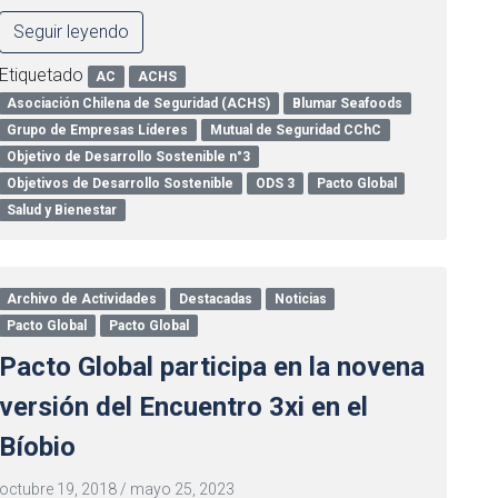
Seguir leyendo
Etiquetado
AC
ACHS
Asociación Chilena de Seguridad (ACHS)
Blumar Seafoods
Grupo de Empresas Líderes
Mutual de Seguridad CChC
Objetivo de Desarrollo Sostenible n°3
Objetivos de Desarrollo Sostenible
ODS 3
Pacto Global
Salud y Bienestar
Archivo de Actividades
Destacadas
Noticias
Pacto Global
Pacto Global
Pacto Global participa en la novena
versión del Encuentro 3xi en el
Bíobio
octubre 19, 2018
/
mayo 25, 2023