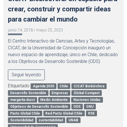
crear, construir y compartir ideas
para cambiar el mundo
junio 14, 2018
/
mayo 25, 2023
El Centro Interactivo de Ciencias, Artes y Tecnologías,
CICAT, de la Universidad de Concepción inauguró un
nuevo espacio de aprendizaje, único en Chile, dedicado
a los Objetivos de Desarrollo Sostenible (ODS).
Seguir leyendo
Etiquetado
Agenda 2030
Chile
CICAT Biobiósfera
Desarrollo Sostenible
Empresas
Global Compact
margarita ducci
Medio Ambiente
Naciones Unidas
Objetivos de Desarrollo Sostenible
ODS
ONU
Pacto Global Chile
Red Pacto Global Chile
RSE
Sostenibilidad
sustentabilidad
UNAB
Universidad de Concepción