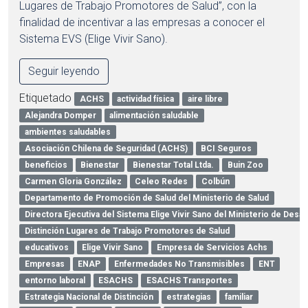
Lugares de Trabajo Promotores de Salud”, con la
finalidad de incentivar a las empresas a conocer el
Sistema EVS (Elige Vivir Sano).
Seguir leyendo
Etiquetado
ACHS
actividad física
aire libre
Alejandra Domper
alimentación saludable
ambientes saludables
Asociación Chilena de Seguridad (ACHS)
BCI Seguros
beneficios
Bienestar
Bienestar Total Ltda.
Buin Zoo
Carmen Gloria González
Celeo Redes
Colbún
Departamento de Promoción de Salud del Ministerio de Salud
Directora Ejecutiva del Sistema Elige Vivir Sano del Ministerio de Desar
Distinción Lugares de Trabajo Promotores de Salud
educativos
Elige Vivir Sano
Empresa de Servicios Achs
Empresas
ENAP
Enfermedades No Transmisibles
ENT
entorno laboral
ESACHS
ESACHS Transportes
Estrategia Nacional de Distinción
estrategias
familiar