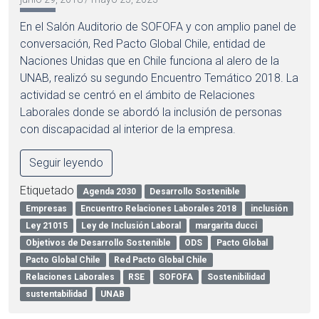
En el Salón Auditorio de SOFOFA y con amplio panel de
conversación, Red Pacto Global Chile, entidad de
Naciones Unidas que en Chile funciona al alero de la
UNAB, realizó su segundo Encuentro Temático 2018. La
actividad se centró en el ámbito de Relaciones
Laborales donde se abordó la inclusión de personas
con discapacidad al interior de la empresa.
Seguir leyendo
Etiquetado
Agenda 2030
Desarrollo Sostenible
Empresas
Encuentro Relaciones Laborales 2018
inclusión
Ley 21015
Ley de Inclusión Laboral
margarita ducci
Objetivos de Desarrollo Sostenible
ODS
Pacto Global
Pacto Global Chile
Red Pacto Global Chile
Relaciones Laborales
RSE
SOFOFA
Sostenibilidad
sustentabilidad
UNAB