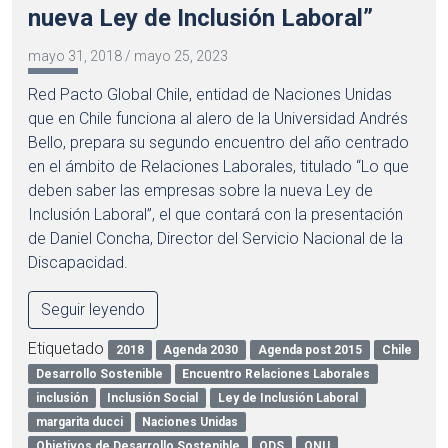
nueva Ley de Inclusión Laboral”
mayo 31, 2018
/
mayo 25, 2023
Red Pacto Global Chile, entidad de Naciones Unidas
que en Chile funciona al alero de la Universidad Andrés
Bello, prepara su segundo encuentro del año centrado
en el ámbito de Relaciones Laborales, titulado “Lo que
deben saber las empresas sobre la nueva Ley de
Inclusión Laboral”, el que contará con la presentación
de Daniel Concha, Director del Servicio Nacional de la
Discapacidad.
Seguir leyendo
Etiquetado
2018
Agenda 2030
Agenda post 2015
Chile
Desarrollo Sostenible
Encuentro Relaciones Laborales
inclusión
Inclusión Social
Ley de Inclusión Laboral
margarita ducci
Naciones Unidas
Objetivos de Desarrollo Sostenible
ODS
ONU