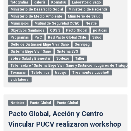
fotografías
galería
Komatsu
Laboratorio Bagó
Ministerio de Desarrollo Social
Ministerio de Hacienda
Ministerio de Medio Ambiente
Ministerio de Salud
Municipios
Mutual de Seguridad CChC
Nestlé
Objetivos Sanitarios
ODS 3
Pacto Global
políticas
Programas
PwC
Red Pacto Global Chile
Salud
Sello de Distinción Elige Vivir Sano
Servipag
Sistema Elige Vivir Sano
Sistema EVS
sobre Salud y Bienestar
Sodexo
Taller
Taller sobre “Sistema Elige Vivir Sano y Distinción Lugares de Trabajo
Tecnasic
Telefónica
trabajo
Tresmontes Lucchetti
vida laboral
Noticias
Pacto Global
Pacto Global
Pacto Global, Acción y Centro
Vincular PUCV realizaron workshop