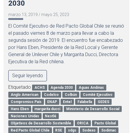
2030
marzo 13, 2019
/
mayo 25, 2023
El Comité Ejecutivo de Red Pacto Global Chile se reunió
el pasado viernes 8 de marzo para llevar a cabo la
segunda sesión de 2019. El encuentro fue encabezado
por Hans Eben, Presidente de la Red Local y Gerente
General de Unilever Chile y Margarita Ducci, Directora
Ejecutiva de la Red chilena.
Seguir leyendo
Etiquetado
ACHS
Agenda 2030
Aguas Andinas
Anglo American
Codelco
Colbún
Comité Ejecutivo
Compromiso País
ENAP
Entel
Falabella
GEDES
Hans Eben
margarita ducci
Ministerio de Desarrollo Social
Naciones Unidas
Nestlé
Objetivos de Desarrollo Sostenible
ORICA
Pacto Global
Red Pacto Global Chile
RSE
sdgs
Sodexo
Sodimac