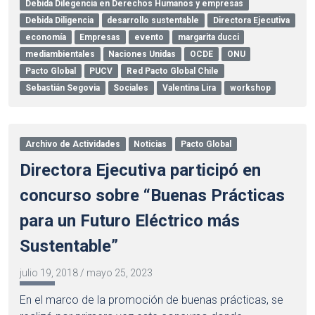
Debida Dilegencia en Derechos Humanos y empresas
Debida Diligencia
desarrollo sustentable
Directora Ejecutiva
economía
Empresas
evento
margarita ducci
mediambientales
Naciones Unidas
OCDE
ONU
Pacto Global
PUCV
Red Pacto Global Chile
Sebastián Segovia
Sociales
Valentina Lira
workshop
Archivo de Actividades
Noticias
Pacto Global
Directora Ejecutiva participó en
concurso sobre “Buenas Prácticas
para un Futuro Eléctrico más
Sustentable”
julio 19, 2018
/
mayo 25, 2023
En el marco de la promoción de buenas prácticas, se