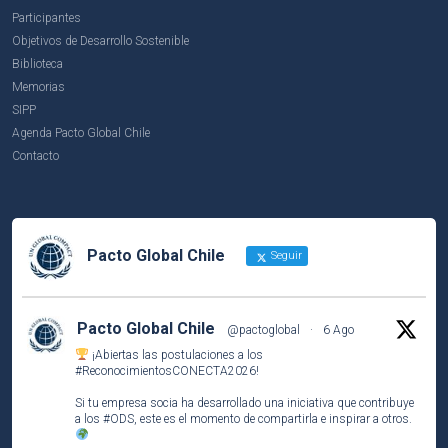
Participantes
Objetivos de Desarrollo Sostenible
Biblioteca
Memorias
SIPP
Agenda Pacto Global Chile
Contacto
Pacto Global Chile
Seguir
Pacto Global Chile
@pactoglobal
·
6 Ago
¡Abiertas las postulaciones a los
#ReconocimientosCONECTA2026
!
Si tu empresa socia ha desarrollado una iniciativa que contribuye
a los
#ODS
, este es el momento de compartirla e inspirar a otros.