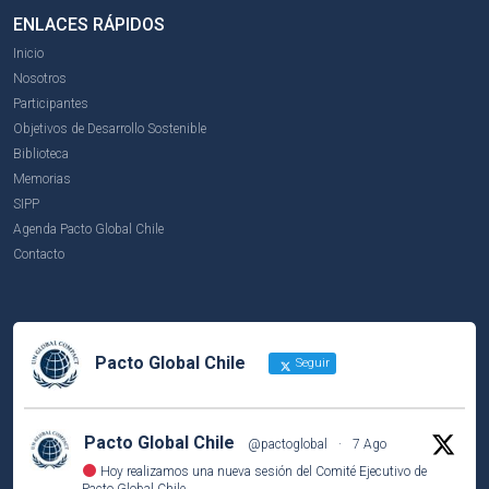
ENLACES RÁPIDOS
Inicio
Nosotros
Participantes
Objetivos de Desarrollo Sostenible
Biblioteca
Memorias
SIPP
Agenda Pacto Global Chile
Contacto
Pacto Global Chile
Seguir
Pacto Global Chile
@pactoglobal
·
7 Ago
Hoy realizamos una nueva sesión del Comité Ejecutivo de