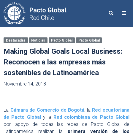
Search
Me
Destacadas
Noticias
Pacto Global
Pacto Global
Making Global Goals Local Business:
Reconocen a las empresas más
sostenibles de Latinoamérica
Noviembre 14, 2018
La
Cámara de Comercio de Bogotá
, la
Red ecuatoriana
de Pacto Global
y la
Red colombiana de Pacto Global
con apoyo de todas las redes de Pacto Global de
Latinoamérica realizan la
primera versión de los