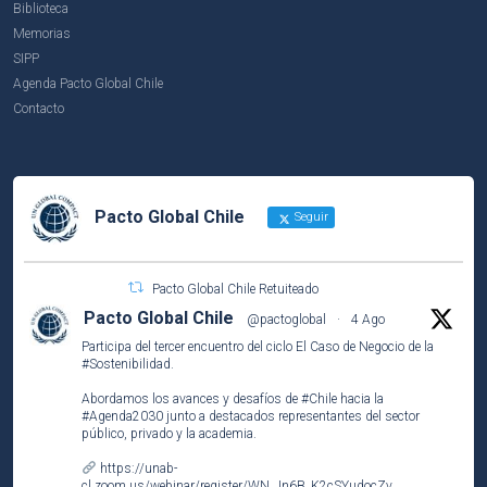
Biblioteca
Memorias
SIPP
Agenda Pacto Global Chile
Contacto
Pacto Global Chile
Seguir
Pacto Global Chile Retuiteado
Pacto Global Chile
@pactoglobal
·
4 Ago
Participa del tercer encuentro del ciclo El Caso de Negocio de la
#Sostenibilidad
.
Abordamos los avances y desafíos de
#Chile
hacia la
#Agenda2030
junto a destacados representantes del sector
público, privado y la academia.
https://unab-
cl.zoom.us/webinar/register/WN_Jn6B_K2cSYudocZv...