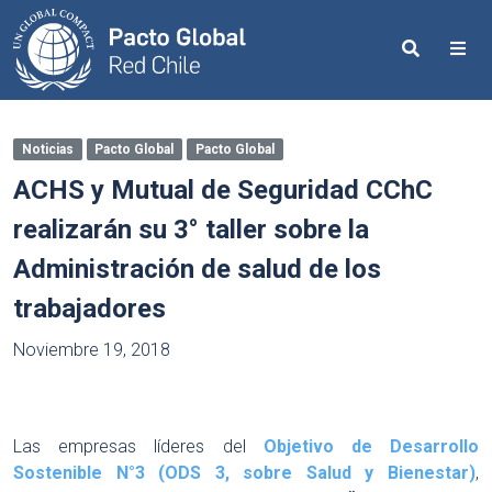
Search
Me
Noticias
Pacto Global
Pacto Global
ACHS y Mutual de Seguridad CChC
realizarán su 3° taller sobre la
Administración de salud de los
trabajadores
Noviembre 19, 2018
Las empresas líderes del
Objetivo de Desarrollo
Sostenible N°3 (ODS 3, sobre Salud y Bienestar)
,