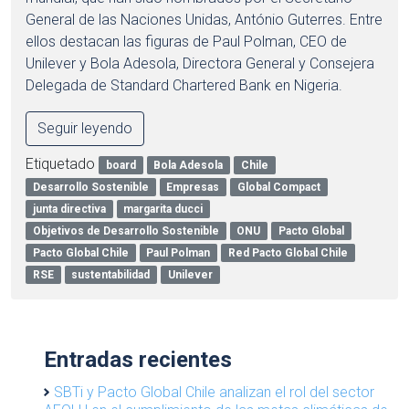
General de las Naciones Unidas, António Guterres. Entre
ellos destacan las figuras de Paul Polman, CEO de
Unilever y Bola Adesola, Directora General y Consejera
Delegada de Standard Chartered Bank en Nigeria.
Seguir leyendo
Etiquetado
board
Bola Adesola
Chile
Desarrollo Sostenible
Empresas
Global Compact
junta directiva
margarita ducci
Objetivos de Desarrollo Sostenible
ONU
Pacto Global
Pacto Global Chile
Paul Polman
Red Pacto Global Chile
RSE
sustentabilidad
Unilever
Entradas recientes
SBTi y Pacto Global Chile analizan el rol del sector