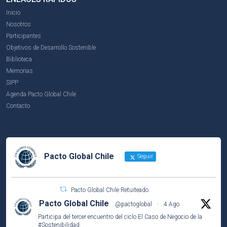
Inicio
Nosotros
Participantes
Objetivos de Desarrollo Sostenible
Biblioteca
Memorias
SIPP
Agenda Pacto Global Chile
Contacto
Pacto Global Chile
Seguir
Pacto Global Chile Retuiteado
Pacto Global Chile
@pactoglobal
·
4 Ago
Participa del tercer encuentro del ciclo El Caso de Negocio de la
#Sostenibilidad
.