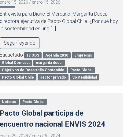
enero 15, 2026
/
enero 15, 2026
Entrevista para Diario El Mercurio, Margarita Ducci,
directora ejecutiva de Pacto Global Chile. ¿Por qué hoy
la sostenibilidad es una […]
Seguir leyendo
Etiquetado
17 ODS
Agenda 2030
Empresas
Global Compact
margarita ducci
Objetivos de Desarrollo Sostenible
Pacto Global
Pacto Global Chile
sector privado
Sostenibilidad
Noticias
Pacto Global
Pacto Global participa de
encuentro nacional ENVIS 2024
enero 29, 2024
/
enero 30, 2024