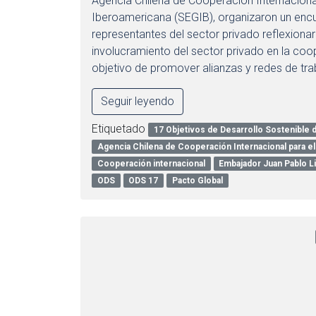
Agencia Chilena de Cooperación Internacional
Iberoamericana (SEGIB), organizaron un encue
representantes del sector privado reflexion
involucramiento del sector privado en la coop
objetivo de promover alianzas y redes de trab
Seguir leyendo
Etiquetado
17 Objetivos de Desarrollo Sostenible 
Agencia Chilena de Cooperación Internacional para el
Cooperación internacional
Embajador Juan Pablo Li
ODS
ODS 17
Pacto Global