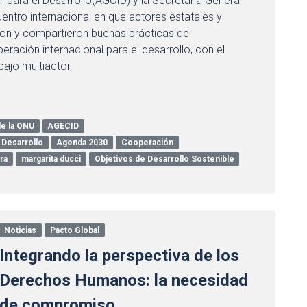
 para el Desarrollo(AGCID) y la Secretaría General
ntro internacional en que actores estatales y
aron y compartieron buenas prácticas de
eración internacional para el desarrollo, con el
ajo multiactor.
de la ONU
AGECID
 Desarrollo
Agenda 2030
Cooperación
ra
margarita ducci
Objetivos de Desarrollo Sostenible
Noticias
Pacto Global
Integrando la perspectiva de los
Derechos Humanos: la necesidad
de compromiso