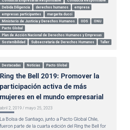
Conducta Empresarial Responsable
Conducta Responsable
Debida Diligencia
derechos humanos
empresa
empresas participantes
margarita ducci
Ministerio de Justicia y Derechos Humanos
ODS
ONU
Pacto Global
Plan de Acción Nacional de Derechos Humanos y Empresas
Sostenibilidad
Subsecretaria de Derechos Humanos
Taller
Destacadas
Noticias
Pacto Global
Ring the Bell 2019: Promover la
participación activa de más
mujeres en el mundo empresarial
abril 2, 2019
/
mayo 25, 2023
La Bolsa de Santiago, junto a Pacto Global Chile,
fueron parte de la cuarta edición del Ring the Bell for