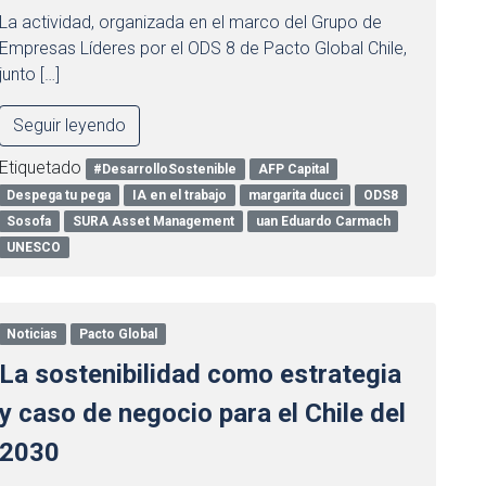
La actividad, organizada en el marco del Grupo de
Empresas Líderes por el ODS 8 de Pacto Global Chile,
junto […]
Seguir leyendo
Etiquetado
#DesarrolloSostenible
AFP Capital
Despega tu pega
IA en el trabajo
margarita ducci
ODS8
Sosofa
SURA Asset Management
uan Eduardo Carmach
UNESCO
Noticias
Pacto Global
La sostenibilidad como estrategia
y caso de negocio para el Chile del
2030