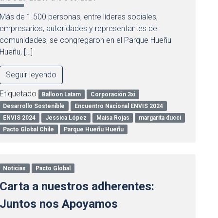
Más de 1.500 personas, entre líderes sociales,
empresarios, autoridades y representantes de
comunidades, se congregaron en el Parque Hueñu
Hueñu, […]
Seguir leyendo
Etiquetado
Balloon Latam
Corporación 3xi
Desarrollo Sostenible
Encuentro Nacional ENVIS 2024
ENVIS 2024
Jessica López
Maisa Rojas
margarita ducci
Pacto Global Chile
Parque Hueñu Hueñu
Noticias
Pacto Global
Carta a nuestros adherentes:
Juntos nos Apoyamos