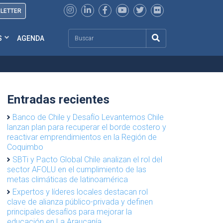
SLETTER
Search
S
AGENDA
Entradas recientes
Banco de Chile y Desafío Levantemos Chile
lanzan plan para recuperar el borde costero y
reactivar emprendimientos en la Región de
Coquimbo
SBTi y Pacto Global Chile analizan el rol del
sector AFOLU en el cumplimiento de las
metas climáticas de latinoamérica
Expertos y líderes locales destacan rol
clave de alianza público-privada y definen
principales desafíos para mejorar la
educación en La Araucanía