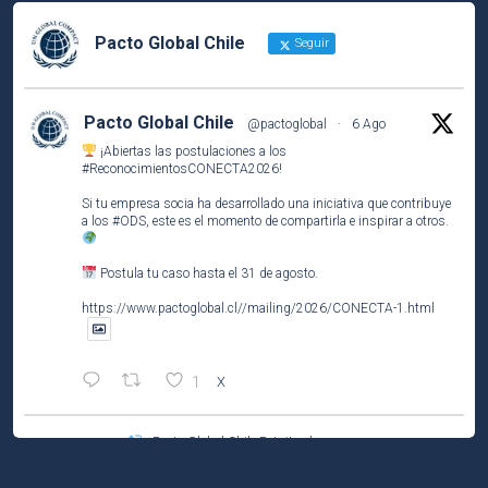
Pacto Global Chile
Seguir
Pacto Global Chile
@pactoglobal
·
6 Ago
¡Abiertas las postulaciones a los
#ReconocimientosCONECTA2026
!
Si tu empresa socia ha desarrollado una iniciativa que contribuye
a los
#ODS
, este es el momento de compartirla e inspirar a otros.
Postula tu caso hasta el 31 de agosto.
https://www.pactoglobal.cl//mailing/2026/CONECTA-1.html
1
X
Pacto Global Chile Retuiteado
Pacto Global Chile
@pactoglobal
·
4 Ago