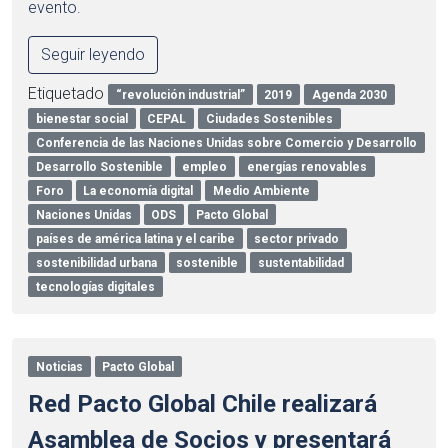
evento.
Seguir leyendo
Etiquetado
“revolución industrial”
2019
Agenda 2030
bienestar social
CEPAL
Ciudades Sostenibles
Conferencia de las Naciones Unidas sobre Comercio y Desarrollo
Desarrollo Sostenible
empleo
energías renovables
Foro
La economía digital
Medio Ambiente
Naciones Unidas
ODS
Pacto Global
países de américa latina y el caribe
sector privado
sostenibilidad urbana
sostenible
sustentabilidad
tecnologías digitales
Noticias
Pacto Global
Red Pacto Global Chile realizará
Asamblea de Socios y presentará