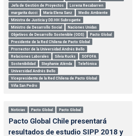
Jefa de Gestión de Proyectos
Lorena Recabarren
margarita ducci
María Elena Sanz
Medio Ambiente
Ministra de Justicia y DD.HH Subrogante
Ministro de Desarrollo Social
Naciones Unidas
Objetivos de Desarrollo Sostenible (ODS)
Pacto Global
Presidente de la Red Chilena de Pacto Global
Prorrector de la Universidad Andrés Bello
Relaciones Laborales
Silvia Rucks
SOFOFA
Sostenibilidad
Stephanie Alénda
Telefónica
Universidad Andrés Bello
Vicepresidenta de la Red Chilena de Pacto Global
Viña San Pedro
Noticias
Pacto Global
Pacto Global
Pacto Global Chile presentará
resultados de estudio SIPP 2018 y