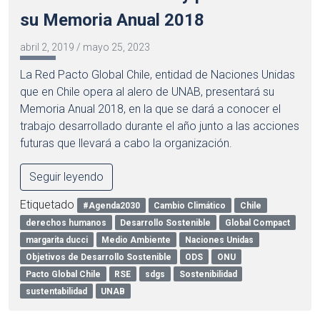
su Memoria Anual 2018
abril 2, 2019
/
mayo 25, 2023
La Red Pacto Global Chile, entidad de Naciones Unidas
que en Chile opera al alero de UNAB, presentará su
Memoria Anual 2018, en la que se dará a conocer el
trabajo desarrollado durante el año junto a las acciones
futuras que llevará a cabo la organización.
Seguir leyendo
Etiquetado
#Agenda2030
Cambio Climático
Chile
derechos humanos
Desarrollo Sostenible
Global Compact
margarita ducci
Medio Ambiente
Naciones Unidas
Objetivos de Desarrollo Sostenible
ODS
ONU
Pacto Global Chile
RSE
sdgs
Sostenibilidad
sustentabilidad
UNAB