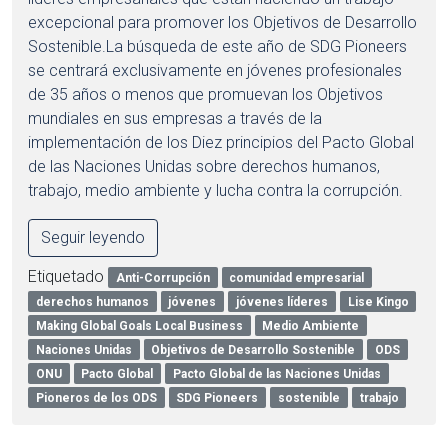
excepcional para promover los Objetivos de Desarrollo
Sostenible.La búsqueda de este año de SDG Pioneers
se centrará exclusivamente en jóvenes profesionales
de 35 años o menos que promuevan los Objetivos
mundiales en sus empresas a través de la
implementación de los Diez principios del Pacto Global
de las Naciones Unidas sobre derechos humanos,
trabajo, medio ambiente y lucha contra la corrupción.
Seguir leyendo
Etiquetado
Anti-Corrupción
comunidad empresarial
derechos humanos
jóvenes
jóvenes líderes
Lise Kingo
Making Global Goals Local Business
Medio Ambiente
Naciones Unidas
Objetivos de Desarrollo Sostenible
ODS
ONU
Pacto Global
Pacto Global de las Naciones Unidas
Pioneros de los ODS
SDG Pioneers
sostenible
trabajo