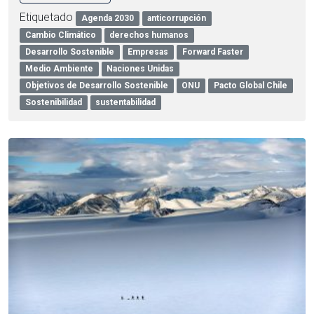
Etiquetado
Agenda 2030
anticorrupción
Cambio Climático
derechos humanos
Desarrollo Sostenible
Empresas
Forward Faster
Medio Ambiente
Naciones Unidas
Objetivos de Desarrollo Sostenible
ONU
Pacto Global Chile
Sostenibilidad
sustentabilidad