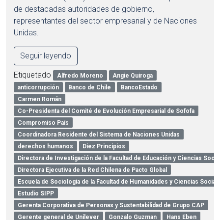
de destacadas autoridades de gobierno,
representantes del sector empresarial y de Naciones
Unidas.
Seguir leyendo
Etiquetado
Alfredo Moreno
Angie Quiroga
anticorrupción
Banco de Chile
BancoEstado
Carmen Román
Co-Presidenta del Comité de Evolución Empresarial de Sofofa
Compromiso País
Coordinadora Residente del Sistema de Naciones Unidas
derechos humanos
Diez Principios
Directora de Investigación de la Facultad de Educación y Ciencias Socia
Directora Ejecutiva de la Red Chilena de Pacto Global
Escuela de Sociología de la Facultad de Humanidades y Ciencias Social
Estudio SIPP
Gerenta Corporativa de Personas y Sustentabilidad de Grupo CAP
Gerente general de Unilever
Gonzalo Guzman
Hans Eben