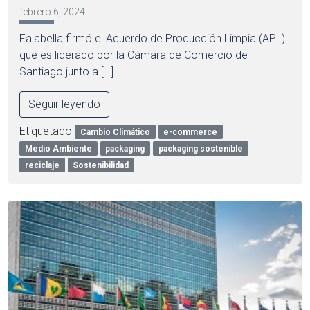
febrero 6, 2024
Falabella firmó el Acuerdo de Producción Limpia (APL)
que es liderado por la Cámara de Comercio de
Santiago junto a […]
Seguir leyendo
Etiquetado
Cambio Climático
e-commerce
Medio Ambiente
packaging
packaging sostenible
reciclaje
Sostenibilidad