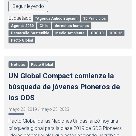
Seguir leyendo
Etiquetado
“Agenda Anticorrupción
10 Principios
Agenda 2030
Chile
derechos humanos
Desarrollo Sostenible
Medio Ambiente
ODS 10
ODS 16
Pacto Global
Noticias
Pacto Global
UN Global Compact comienza la
búsqueda de jóvenes Pioneros de
los ODS
mayo 23, 2019
/
mayo 25, 2023
Pacto Global de las Naciones Unidas lanzó hoy una
búsqueda global para la clase 2019 de SDG Pioneers,
líderes empresariales que están haciendo un trabajo