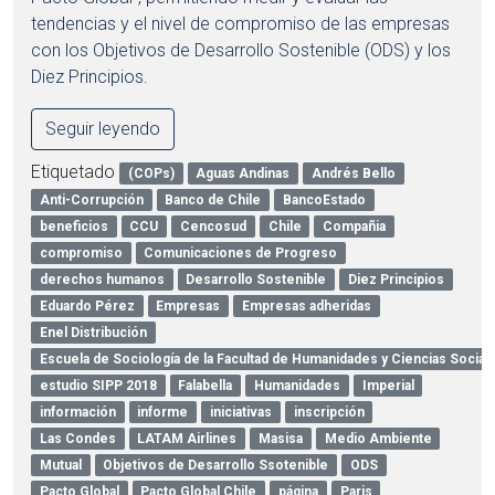
tendencias y el nivel de compromiso de las empresas
con los Objetivos de Desarrollo Sostenible (ODS) y los
Diez Principios.
Seguir leyendo
Etiquetado
(COPs)
Aguas Andinas
Andrés Bello
Anti-Corrupción
Banco de Chile
BancoEstado
beneficios
CCU
Cencosud
Chile
Compañia
compromiso
Comunicaciones de Progreso
derechos humanos
Desarrollo Sostenible
Diez Principios
Eduardo Pérez
Empresas
Empresas adheridas
Enel Distribución
Escuela de Sociología de la Facultad de Humanidades y Ciencias Social
estudio SIPP 2018
Falabella
Humanidades
Imperial
información
informe
iniciativas
inscripción
Las Condes
LATAM Airlines
Masisa
Medio Ambiente
Mutual
Objetivos de Desarrollo Ssotenible
ODS
Pacto Global
Pacto Global Chile
página
Paris