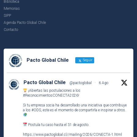
Biblioteca
Memorias
SIPP
Agenda Pacto Global Chile
Contacto
Pacto Global Chile
Seguir
Pacto Global Chile
@pactoglobal
·
6 Ago
¡Abiertas las postulaciones a los
#ReconocimientosCONECTA2026
!
Si tu empresa socia ha desarrollado una iniciativa que contribuye
a los
#ODS
, este es el momento de compartirla e inspirar a otros.
Postula tu caso hasta el 31 de agosto.
https://www.pactoglobal.cl//mailing/2026/CONECTA-1.html