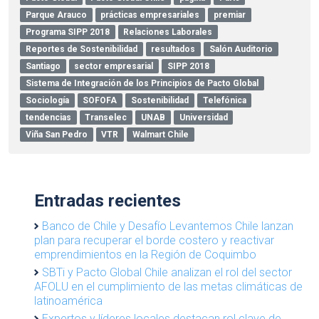
Parque Arauco
prácticas empresariales
premiar
Programa SIPP 2018
Relaciones Laborales
Reportes de Sostenibilidad
resultados
Salón Auditorio
Santiago
sector empresarial
SIPP 2018
Sistema de Integración de los Principios de Pacto Global
Sociología
SOFOFA
Sostenibilidad
Telefónica
tendencias
Transelec
UNAB
Universidad
Viña San Pedro
VTR
Walmart Chile
Entradas recientes
Banco de Chile y Desafío Levantemos Chile lanzan
plan para recuperar el borde costero y reactivar
emprendimientos en la Región de Coquimbo
SBTi y Pacto Global Chile analizan el rol del sector
AFOLU en el cumplimiento de las metas climáticas de
latinoamérica
Expertos y líderes locales destacan rol clave de