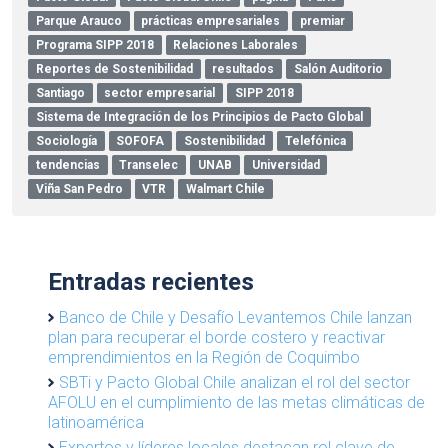
Parque Arauco
prácticas empresariales
premiar
Programa SIPP 2018
Relaciones Laborales
Reportes de Sostenibilidad
resultados
Salón Auditorio
Santiago
sector empresarial
SIPP 2018
Sistema de Integración de los Principios de Pacto Global
Sociología
SOFOFA
Sostenibilidad
Telefónica
tendencias
Transelec
UNAB
Universidad
Viña San Pedro
VTR
Walmart Chile
Entradas recientes
Banco de Chile y Desafío Levantemos Chile lanzan
plan para recuperar el borde costero y reactivar
emprendimientos en la Región de Coquimbo
SBTi y Pacto Global Chile analizan el rol del sector
AFOLU en el cumplimiento de las metas climáticas de
latinoamérica
Expertos y líderes locales destacan rol clave de