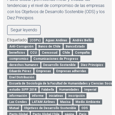
tendencias y el nivel de compromiso de las empresas
con los Objetivos de Desarrollo Sostenible (ODS) y los
Diez Principios.
Seguir leyendo
Etiquetado
(COPs)
Aguas Andinas
Andrés Bello
Anti-Corrupción
Banco de Chile
BancoEstado
beneficios
CCU
Cencosud
Chile
Compañia
compromiso
Comunicaciones de Progreso
derechos humanos
Desarrollo Sostenible
Diez Principios
Eduardo Pérez
Empresas
Empresas adheridas
Enel Distribución
Escuela de Sociología de la Facultad de Humanidades y Ciencias Social
estudio SIPP 2018
Falabella
Humanidades
Imperial
información
informe
iniciativas
inscripción
Las Condes
LATAM Airlines
Masisa
Medio Ambiente
Mutual
Objetivos de Desarrollo Ssotenible
ODS
Pacto Global
Pacto Global Chile
página
Paris