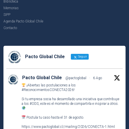
Biblioteca
Memorias
SIPP
Agenda Pacto Global Chile
Contacto
Pacto Global Chile
Seguir
Pacto Global Chile
@pactoglobal
·
6 Ago
¡Abiertas las postulaciones a los
#ReconocimientosCONECTA2026
!
Si tu empresa socia ha desarrollado una iniciativa que contribuye
a los
#ODS
, este es el momento de compartirla e inspirar a otros.
Postula tu caso hasta el 31 de agosto.
https://www.pactoglobal.cl//mailing/2026/CONECTA-1.html