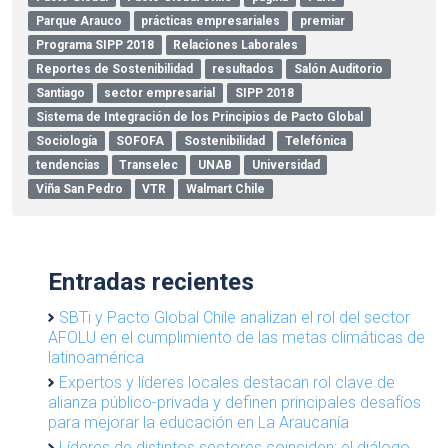
Parque Arauco
prácticas empresariales
premiar
Programa SIPP 2018
Relaciones Laborales
Reportes de Sostenibilidad
resultados
Salón Auditorio
Santiago
sector empresarial
SIPP 2018
Sistema de Integración de los Principios de Pacto Global
Sociología
SOFOFA
Sostenibilidad
Telefónica
tendencias
Transelec
UNAB
Universidad
Viña San Pedro
VTR
Walmart Chile
Entradas recientes
SBTi y Pacto Global Chile analizan el rol del sector
AFOLU en el cumplimiento de las metas climáticas de
latinoamérica
Expertos y líderes locales destacan rol clave de
alianza público-privada y definen principales desafíos
para mejorar la educación en La Araucanía
Líderes de distintos sectores coinciden: el diálogo