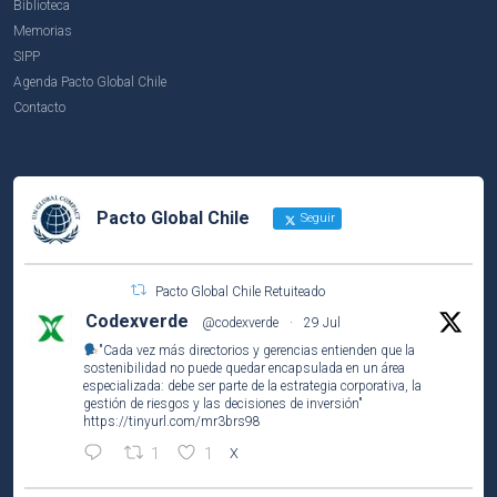
Biblioteca
Memorias
SIPP
Agenda Pacto Global Chile
Contacto
Pacto Global Chile
Seguir
Pacto Global Chile Retuiteado
Codexverde
@codexverde
·
29 Jul
"Cada vez más directorios y gerencias entienden que la
sostenibilidad no puede quedar encapsulada en un área
especializada: debe ser parte de la estrategia corporativa, la
gestión de riesgos y las decisiones de inversión"
https://tinyurl.com/mr3brs98
1
1
X