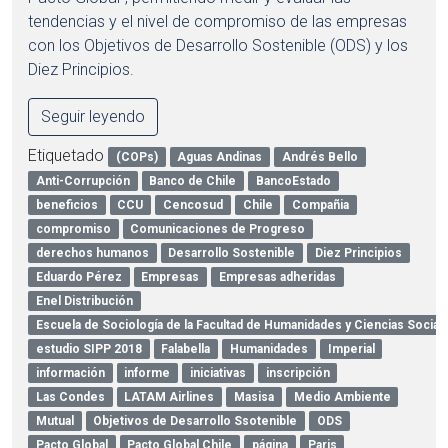
tendencias y el nivel de compromiso de las empresas
con los Objetivos de Desarrollo Sostenible (ODS) y los
Diez Principios.
Seguir leyendo
Etiquetado
(COPs)
Aguas Andinas
Andrés Bello
Anti-Corrupción
Banco de Chile
BancoEstado
beneficios
CCU
Cencosud
Chile
Compañia
compromiso
Comunicaciones de Progreso
derechos humanos
Desarrollo Sostenible
Diez Principios
Eduardo Pérez
Empresas
Empresas adheridas
Enel Distribución
Escuela de Sociología de la Facultad de Humanidades y Ciencias Social
estudio SIPP 2018
Falabella
Humanidades
Imperial
información
informe
iniciativas
inscripción
Las Condes
LATAM Airlines
Masisa
Medio Ambiente
Mutual
Objetivos de Desarrollo Ssotenible
ODS
Pacto Global
Pacto Global Chile
página
Paris