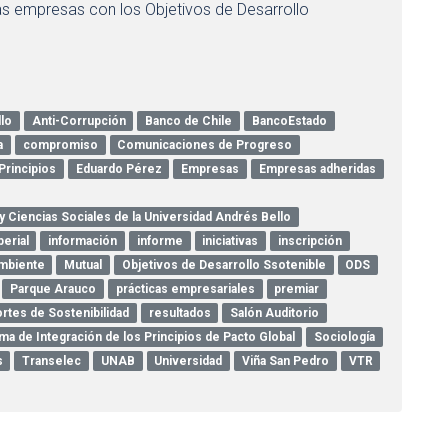
as empresas con los Objetivos de Desarrollo
lo
Anti-Corrupción
Banco de Chile
BancoEstado
a
compromiso
Comunicaciones de Progreso
Principios
Eduardo Pérez
Empresas
Empresas adheridas
y Ciencias Sociales de la Universidad Andrés Bello
erial
información
informe
iniciativas
inscripción
mbiente
Mutual
Objetivos de Desarrollo Ssotenible
ODS
Parque Arauco
prácticas empresariales
premiar
rtes de Sostenibilidad
resultados
Salón Auditorio
ma de Integración de los Principios de Pacto Global
Sociología
s
Transelec
UNAB
Universidad
Viña San Pedro
VTR