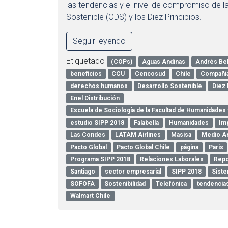
las tendencias y el nivel de compromiso de l
Sostenible (ODS) y los Diez Principios.
Seguir leyendo
Etiquetado
(COPs)
Aguas Andinas
Andrés Bel
beneficios
CCU
Cencosud
Chile
Compañi
derechos humanos
Desarrollo Sostenible
Diez 
Enel Distribución
Escuela de Sociología de la Facultad de Humanidades 
estudio SIPP 2018
Falabella
Humanidades
Imp
Las Condes
LATAM Airlines
Masisa
Medio A
Pacto Global
Pacto Global Chile
página
Paris
Programa SIPP 2018
Relaciones Laborales
Repo
Santiago
sector empresarial
SIPP 2018
Siste
SOFOFA
Sostenibilidad
Telefónica
tendencia
Walmart Chile