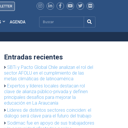
SLETTER
Search
S
AGENDA
Entradas recientes
SBTi y Pacto Global Chile analizan el rol del
sector AFOLU en el cumplimiento de las
metas climáticas de latinoamérica
Expertos y líderes locales destacan rol
clave de alianza público-privada y definen
principales desafíos para mejorar la
educación en La Araucanía
Líderes de distintos sectores coinciden: el
diálogo será clave para el futuro del trabajo
Sodimac fue en apoyo de sus trabajadores