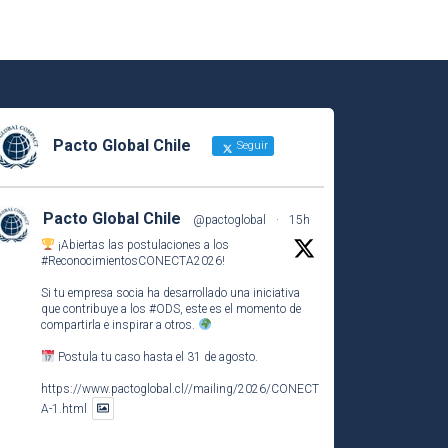
Pacto Global Chile
Seguir
Pacto Global Chile
@pactoglobal
·
15h
¡Abiertas las postulaciones a los
#ReconocimientosCONECTA2026
!
Si tu empresa socia ha desarrollado una iniciativa
que contribuye a los
#ODS
, este es el momento de
compartirla e inspirar a otros.
Postula tu caso hasta el 31 de agosto.
https://www.pactoglobal.cl//mailing/2026/CONECT
A-1.html