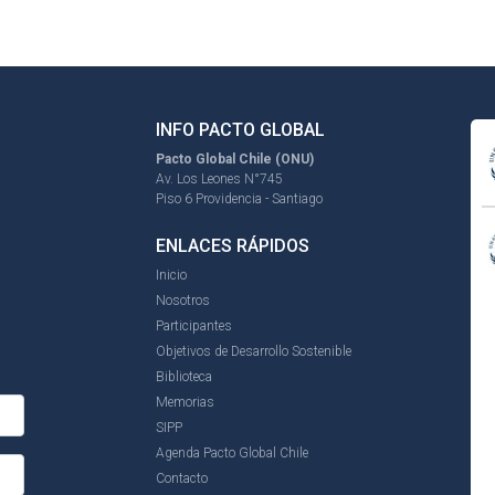
INFO PACTO GLOBAL
Pacto Global Chile (ONU)
Av. Los Leones N°745
Piso 6 Providencia - Santiago
ENLACES RÁPIDOS
Inicio
Nosotros
Participantes
Objetivos de Desarrollo Sostenible
Biblioteca
Memorias
SIPP
Agenda Pacto Global Chile
Contacto