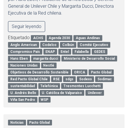
General de Unilever Chile y Margarita Ducci, Directora
Ejecutiva de la Red chilena.
Seguir leyendo
Etiquetado
ACHS
Agenda 2030
Aguas Andinas
Anglo American
Codelco
Colbún
Comité Ejecutivo
Compromiso País
ENAP
Entel
Falabella
GEDES
Hans Eben
margarita ducci
Ministerio de Desarrollo Social
Naciones Unidas
Nestlé
Objetivos de Desarrollo Sostenible
ORICA
Pacto Global
Red Pacto Global Chile
RSE
sdgs
Sodexo
Sodimac
sustentabilidad
Telefónica
Tresmontes Lucchetti
U. Andrés Bello
U. Católica de Valparaíso
Unilever
Viña San Pedro
WSP
Noticias
Pacto Global