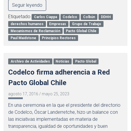
Seguir leyendo
Etiquetado
Carlos Ciappa
Codelco
Colbún
DDHH
derechos humanos
Empresas
Grupo de Trabajo
Mecanismos de Reclamación
Pacto Global Chile
Paul Maidstone
Principios Rectores
Archivo de Actividades
Noticias
Pacto Global
Codelco firma adherencia a Red
Pacto Global Chile
agosto 17, 2016
/
mayo 25, 2023
En una ceremonia en la que el presidente del directorio
de Codelco, Óscar Landerretche, hizo un balance con
las iniciativas implementadas en materia de
transparencia, igualdad de oportunidades y buen