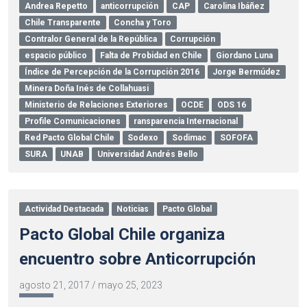
Andrea Repetto
anticorrupción
CAP
Carolina Ibáñez
Chile Transparente
Concha y Toro
Contralor General de la República
Corrupción
espacio público
Falta de Probidad en Chile
Giordano Luna
Índice de Percepción de la Corrupción 2016
Jorge Bermúdez
Minera Doña Inés de Collahuasi
Ministerio de Relaciones Exteriores
OCDE
ODS 16
Profile Comunicaciones
ransparencia Internacional
Red Pacto Global Chile
Sodexo
Sodimac
SOFOFA
SURA
UNAB
Universidad Andrés Bello
Actividad Destacada
Noticias
Pacto Global
Pacto Global Chile organiza
encuentro sobre Anticorrupción
agosto 21, 2017
/
mayo 25, 2023