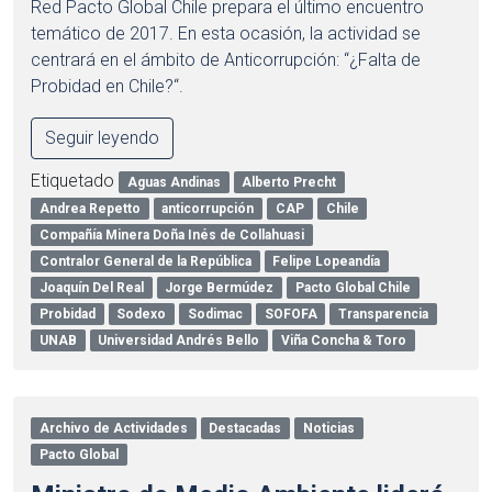
Red Pacto Global Chile prepara el último encuentro
temático de 2017. En esta ocasión, la actividad se
centrará en el ámbito de Anticorrupción: “¿Falta de
Probidad en Chile?“.
Seguir leyendo
Etiquetado
Aguas Andinas
Alberto Precht
Andrea Repetto
anticorrupción
CAP
Chile
Compañía Minera Doña Inés de Collahuasi
Contralor General de la República
Felipe Lopeandía
Joaquín Del Real
Jorge Bermúdez
Pacto Global Chile
Probidad
Sodexo
Sodimac
SOFOFA
Transparencia
UNAB
Universidad Andrés Bello
Viña Concha & Toro
Archivo de Actividades
Destacadas
Noticias
Pacto Global