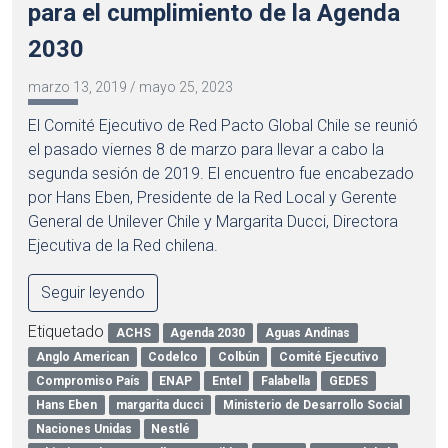
para el cumplimiento de la Agenda
2030
marzo 13, 2019
/
mayo 25, 2023
El Comité Ejecutivo de Red Pacto Global Chile se reunió
el pasado viernes 8 de marzo para llevar a cabo la
segunda sesión de 2019. El encuentro fue encabezado
por Hans Eben, Presidente de la Red Local y Gerente
General de Unilever Chile y Margarita Ducci, Directora
Ejecutiva de la Red chilena.
Seguir leyendo
Etiquetado
ACHS
Agenda 2030
Aguas Andinas
Anglo American
Codelco
Colbún
Comité Ejecutivo
Compromiso País
ENAP
Entel
Falabella
GEDES
Hans Eben
margarita ducci
Ministerio de Desarrollo Social
Naciones Unidas
Nestlé