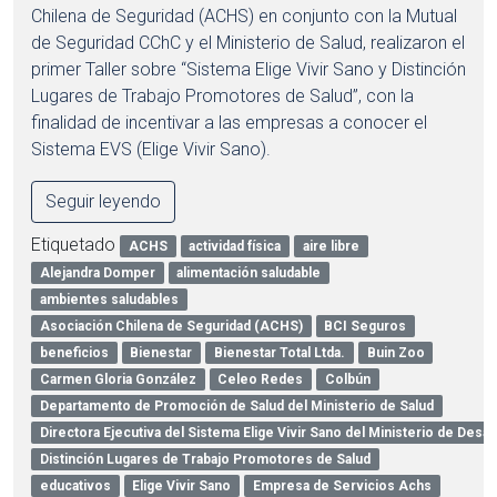
Chilena de Seguridad (ACHS) en conjunto con la Mutual
de Seguridad CChC y el Ministerio de Salud, realizaron el
primer Taller sobre “Sistema Elige Vivir Sano y Distinción
Lugares de Trabajo Promotores de Salud”, con la
finalidad de incentivar a las empresas a conocer el
Sistema EVS (Elige Vivir Sano).
Seguir leyendo
Etiquetado
ACHS
actividad física
aire libre
Alejandra Domper
alimentación saludable
ambientes saludables
Asociación Chilena de Seguridad (ACHS)
BCI Seguros
beneficios
Bienestar
Bienestar Total Ltda.
Buin Zoo
Carmen Gloria González
Celeo Redes
Colbún
Departamento de Promoción de Salud del Ministerio de Salud
Directora Ejecutiva del Sistema Elige Vivir Sano del Ministerio de Desar
Distinción Lugares de Trabajo Promotores de Salud
educativos
Elige Vivir Sano
Empresa de Servicios Achs