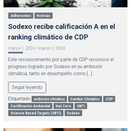
Adherentes
Noticias
Sodexo recibe calificación A en el
ranking climático de CDP
marzo 1, 2024
/
marzo 1, 2024
Este reconocimiento por parte de CDP reconoce el
progreso logrado por Sodexo en su ambición
climática, tanto en desempeño como […]
Seguir leyendo
Etiquetado
ambición climática
Cambio Climático
CDP
Certificación Ambiental
Net Zero
SBTi
Science Based Targets (SBTi)
Sodexo