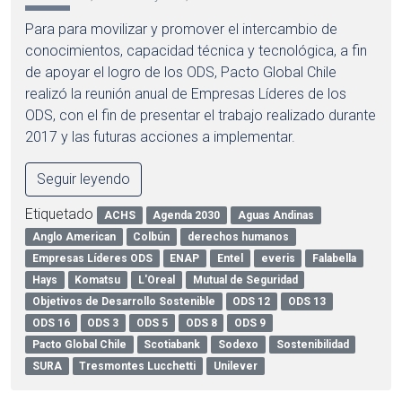
Para para movilizar y promover el intercambio de
conocimientos, capacidad técnica y tecnológica, a fin
de apoyar el logro de los ODS, Pacto Global Chile
realizó la reunión anual de Empresas Líderes de los
ODS, con el fin de presentar el trabajo realizado durante
2017 y las futuras acciones a implementar.
Seguir leyendo
Etiquetado
ACHS
Agenda 2030
Aguas Andinas
Anglo American
Colbún
derechos humanos
Empresas Líderes ODS
ENAP
Entel
everis
Falabella
Hays
Komatsu
L'Oreal
Mutual de Seguridad
Objetivos de Desarrollo Sostenible
ODS 12
ODS 13
ODS 16
ODS 3
ODS 5
ODS 8
ODS 9
Pacto Global Chile
Scotiabank
Sodexo
Sostenibilidad
SURA
Tresmontes Lucchetti
Unilever