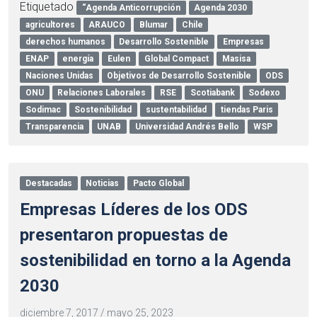
Etiquetado
“Agenda Anticorrupción
Agenda 2030
agricultores
ARAUCO
Blumar
Chile
derechos humanos
Desarrollo Sostenible
Empresas
ENAP
energía
Eulen
Global Compact
Masisa
Naciones Unidas
Objetivos de Desarrollo Sostenible
ODS
ONU
Relaciones Laborales
RSE
Scotiabank
Sodexo
Sodimac
Sostenibilidad
sustentabilidad
tiendas Paris
Transparencia
UNAB
Universidad Andrés Bello
WSP
Destacadas
Noticias
Pacto Global
Empresas Líderes de los ODS
presentaron propuestas de
sostenibilidad en torno a la Agenda
2030
diciembre 7, 2017
/
mayo 25, 2023