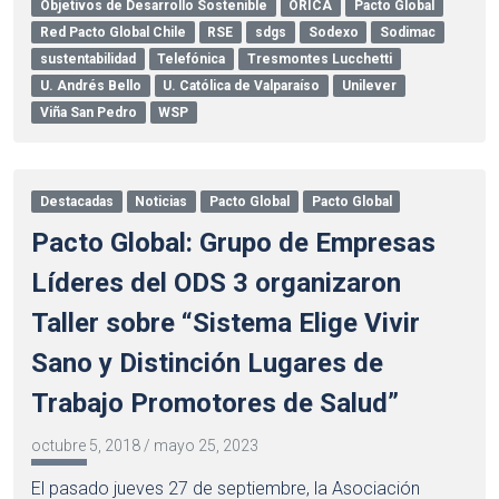
Objetivos de Desarrollo Sostenible
ORICA
Pacto Global
Red Pacto Global Chile
RSE
sdgs
Sodexo
Sodimac
sustentabilidad
Telefónica
Tresmontes Lucchetti
U. Andrés Bello
U. Católica de Valparaíso
Unilever
Viña San Pedro
WSP
Destacadas
Noticias
Pacto Global
Pacto Global
Pacto Global: Grupo de Empresas
Líderes del ODS 3 organizaron
Taller sobre “Sistema Elige Vivir
Sano y Distinción Lugares de
Trabajo Promotores de Salud”
octubre 5, 2018
/
mayo 25, 2023
El pasado jueves 27 de septiembre, la Asociación