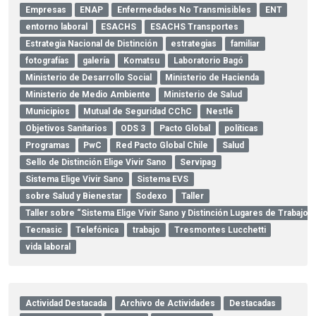
Empresas
ENAP
Enfermedades No Transmisibles
ENT
entorno laboral
ESACHS
ESACHS Transportes
Estrategia Nacional de Distinción
estrategias
familiar
fotografías
galería
Komatsu
Laboratorio Bagó
Ministerio de Desarrollo Social
Ministerio de Hacienda
Ministerio de Medio Ambiente
Ministerio de Salud
Municipios
Mutual de Seguridad CChC
Nestlé
Objetivos Sanitarios
ODS 3
Pacto Global
políticas
Programas
PwC
Red Pacto Global Chile
Salud
Sello de Distinción Elige Vivir Sano
Servipag
Sistema Elige Vivir Sano
Sistema EVS
sobre Salud y Bienestar
Sodexo
Taller
Taller sobre “Sistema Elige Vivir Sano y Distinción Lugares de Trabajo
Tecnasic
Telefónica
trabajo
Tresmontes Lucchetti
vida laboral
Actividad Destacada
Archivo de Actividades
Destacadas