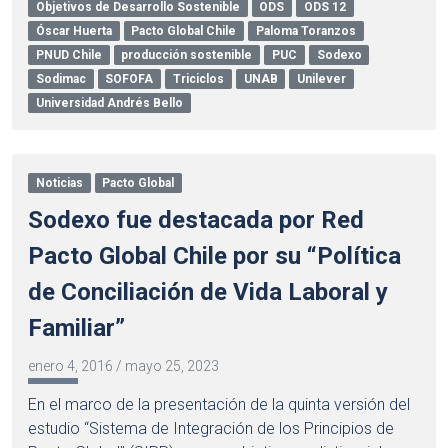
Objetivos de Desarrollo Sostenible
ODS
ODS 12
Óscar Huerta
Pacto Global Chile
Paloma Toranzos
PNUD Chile
producción sostenible
PUC
Sodexo
Sodimac
SOFOFA
Triciclos
UNAB
Unilever
Universidad Andrés Bello
Noticias
Pacto Global
Sodexo fue destacada por Red
Pacto Global Chile por su “Política
de Conciliación de Vida Laboral y
Familiar”
enero 4, 2016
/
mayo 25, 2023
En el marco de la presentación de la quinta versión del
estudio “Sistema de Integración de los Principios de