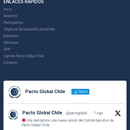
ENLACES RÁPIDOS
Inicio
Nosotros
Participantes
Objetivos de Desarrollo Sostenible
Biblioteca
Memorias
SIPP
Agenda Pacto Global Chile
Contacto
Pacto Global Chile
Seguir
Pacto Global Chile
@pactoglobal
·
7 Ago
Hoy realizamos una nueva sesión del Comité Ejecutivo de
Pacto Global Chile.