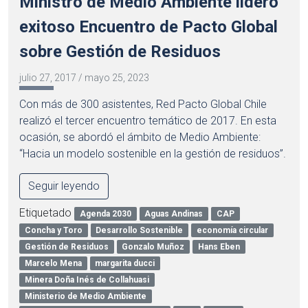
Ministro de Medio Ambiente lideró
exitoso Encuentro de Pacto Global
sobre Gestión de Residuos
julio 27, 2017
/
mayo 25, 2023
Con más de 300 asistentes, Red Pacto Global Chile
realizó el tercer encuentro temático de 2017. En esta
ocasión, se abordó el ámbito de Medio Ambiente:
“Hacia un modelo sostenible en la gestión de residuos”.
Seguir leyendo
Etiquetado
Agenda 2030
Aguas Andinas
CAP
Concha y Toro
Desarrollo Sostenible
economía circular
Gestión de Residuos
Gonzalo Muñoz
Hans Eben
Marcelo Mena
margarita ducci
Minera Doña Inés de Collahuasi
Ministerio de Medio Ambiente