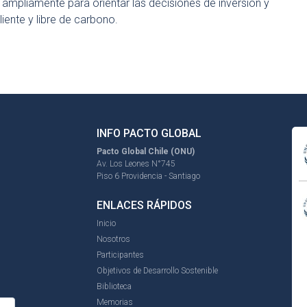
 ampliamente para orientar las decisiones de inversión y
iente y libre de carbono.
INFO PACTO GLOBAL
Pacto Global Chile (ONU)
Av. Los Leones N°745
Piso 6 Providencia - Santiago
ENLACES RÁPIDOS
Inicio
Nosotros
Participantes
Objetivos de Desarrollo Sostenible
Biblioteca
Memorias