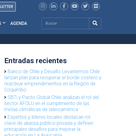
SLETTER
Search
S
AGENDA
Entradas recientes
Banco de Chile y Desafío Levantemos Chile
lanzan plan para recuperar el borde costero y
reactivar emprendimientos en la Región de
Coquimbo
SBTi y Pacto Global Chile analizan el rol del
sector AFOLU en el cumplimiento de las
metas climáticas de latinoamérica
Expertos y líderes locales destacan rol
clave de alianza público-privada y definen
principales desafíos para mejorar la
educación en La Araucanía