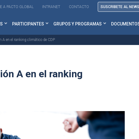
E A PACTO GLOBAL
INTRANET
CONTACTO
SUSCRIBETE AL NEW
S
PARTICIPANTES
GRUPOS Y PROGRAMAS
DOCUMENTO
ón A en el ranking climático de CDP
ión A en el ranking