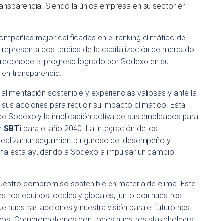
ansparencia. Siendo la única empresa en su sector en
mpañías mejor calificadas en el ranking climático de
representa dos tercios de la capitalización de mercado
* reconoce el progreso logrado por
Sodexo
en su
en transparencia.
 alimentación sostenible y experiencias valiosas y ante la
sus acciones para reducir su impacto climático. Esta
 de
Sodexo
y la implicación activa de sus empleados para
r
SBTi
para el año 2040. La integración de los
realizar un seguimiento riguroso del desempeño y
ima está ayudando a
Sodexo
a impulsar un cambio
uestro compromiso sostenible en materia de clima. Este
stros equipos locales y globales, junto con nuestros
e nuestras acciones y nuestra visión para el futuro nos
tivos. Comprometernos con todos nuestros stakeholders