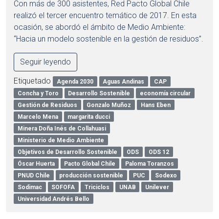
Con más de 300 asistentes, Red Pacto Global Chile
realizó el tercer encuentro temático de 2017. En esta
ocasión, se abordó el ámbito de Medio Ambiente:
“Hacia un modelo sostenible en la gestión de residuos”.
Seguir leyendo
Etiquetado
Agenda 2030
Aguas Andinas
CAP
Concha y Toro
Desarrollo Sostenible
economía circular
Gestión de Residuos
Gonzalo Muñoz
Hans Eben
Marcelo Mena
margarita ducci
Minera Doña Inés de Collahuasi
Ministerio de Medio Ambiente
Objetivos de Desarrollo Sostenible
ODS
ODS 12
Óscar Huerta
Pacto Global Chile
Paloma Toranzos
PNUD Chile
producción sostenible
PUC
Sodexo
Sodimac
SOFOFA
Triciclos
UNAB
Unilever
Universidad Andrés Bello