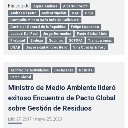
Etiquetado
Aguas Andinas
Alberto Precht
Andrea Repetto
anticorrupción
CAP
Chile
Compañía Minera Doña Inés de Collahuasi
Contralor General de la República
Felipe Lopeandía
Joaquín Del Real
Jorge Bermúdez
Pacto Global Chile
Probidad
Sodexo
Sodimac
SOFOFA
Transparencia
UNAB
Universidad Andrés Bello
Viña Concha & Toro
Archivo de Actividades
Destacadas
Noticias
Pacto Global
Ministro de Medio Ambiente lideró
exitoso Encuentro de Pacto Global
sobre Gestión de Residuos
julio 27, 2017
/
mayo 25, 2023