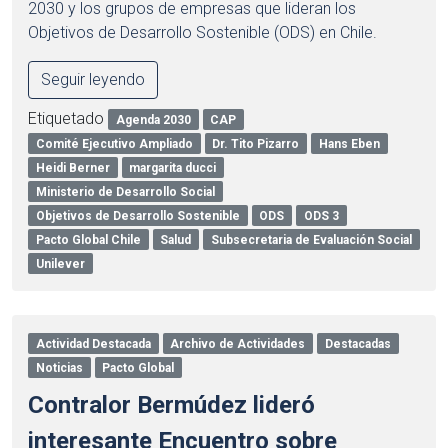
2030 y los grupos de empresas que lideran los
Objetivos de Desarrollo Sostenible (ODS) en Chile.
Seguir leyendo
Etiquetado
Agenda 2030
CAP
Comité Ejecutivo Ampliado
Dr. Tito Pizarro
Hans Eben
Heidi Berner
margarita ducci
Ministerio de Desarrollo Social
Objetivos de Desarrollo Sostenible
ODS
ODS 3
Pacto Global Chile
Salud
Subsecretaria de Evaluación Social
Unilever
Actividad Destacada
Archivo de Actividades
Destacadas
Noticias
Pacto Global
Contralor Bermúdez lideró
interesante Encuentro sobre