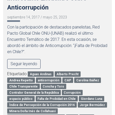
Anticorrupción
septiembre 14, 2017
/
mayo 25, 2023
Con la participación de destacados panelistas, Red
Pacto Global Chile ONU-(UNAB) realizó el último
Encuentro Temático de 2017. En esta ocasión, se
abordó el ámbito de Anticorrupción: “¡Falta de Probidad
en Chile?”.
Seguir leyendo
Etiquetado
Aguas Andinas
Alberto Precht
Andrea Repetto
anticorrupción
CAP
Carolina Ibáñez
Chile Transparente
Concha y Toro
Contralor General de la República
Corrupción
espacio público
Falta de Probidad en Chile
Giordano Luna
Índice de Percepción de la Corrupción 2016
Jorge Bermúdez
Minera Doña Inés de Collahuasi