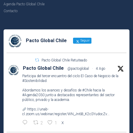
Agenda Pacto Global Chile
Contacto
Pacto Global Chile
Seguir
Pacto Global Chile Retuiteado
Pacto Global Chile
@pactoglobal
·
4 Ago
Participa del tercer encuentro del ciclo El Caso de Negocio de la
#Sostenibilidad
.
Abordamos los avances y desafíos de
#Chile
hacia la
#Agenda2030
junto a destacados representantes del sector
público, privado y la academia.
https://unab-
cl.zoom.us/webinar/register/WN_Jn6B_K2cSYudocZv...
2
1
X