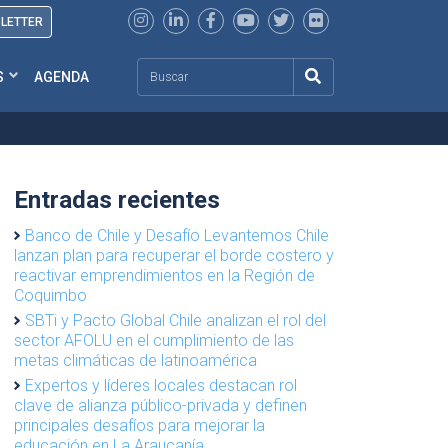
SLETTER
Search
S
AGENDA
Entradas recientes
Banco de Chile y Desafío Levantemos Chile
lanzan plan para recuperar el borde costero y
reactivar emprendimientos en la Región de
Coquimbo
SBTi y Pacto Global Chile analizan el rol del
sector AFOLU en el cumplimiento de las
metas climáticas de latinoamérica
Expertos y líderes locales destacan rol
clave de alianza público-privada y definen
principales desafíos para mejorar la
educación en La Araucanía