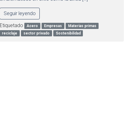
Seguir leyendo
Etiquetado
Acero
Empresas
Materias primas
reciclaje
sector privado
Sostenibilidad