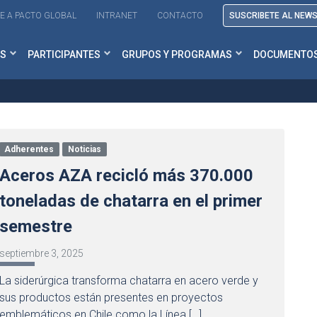
E A PACTO GLOBAL
INTRANET
CONTACTO
SUSCRIBETE AL NEW
S
PARTICIPANTES
GRUPOS Y PROGRAMAS
DOCUMENTO
Adherentes
Noticias
Aceros AZA recicló más 370.000
toneladas de chatarra en el primer
semestre
septiembre 3, 2025
La siderúrgica transforma chatarra en acero verde y
sus productos están presentes en proyectos
emblemáticos en Chile como la Línea […]