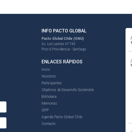
INFO PACTO GLOBAL
Pacto Global Chile (ONU)
Av. Los Leones N°745
Piso 6 Providencia - Santiago
ENLACES RÁPIDOS
Inicio
Nosotros
Participantes
Objetivos de Desarrollo Sostenible
Biblioteca
Memorias
SIPP
Agenda Pacto Global Chile
Contacto