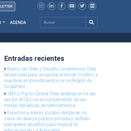
SLETTER
Search
S
AGENDA
Entradas recientes
Banco de Chile y Desafío Levantemos Chile
lanzan plan para recuperar el borde costero y
reactivar emprendimientos en la Región de
Coquimbo
SBTi y Pacto Global Chile analizan el rol del
sector AFOLU en el cumplimiento de las
metas climáticas de latinoamérica
Expertos y líderes locales destacan rol
clave de alianza público-privada y definen
principales desafíos para mejorar la
educación en La Araucanía