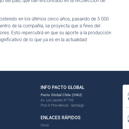
rgo del país, que han encontrado en la recolección de
 sostenido en los últimos cinco años, pasando de 5.000
entro de la compañía, se proyecta que a fines del
ores. Esto repercutirá en que su aporte a la producción
gnificativo de lo que ya es en la actualidad.
INFO PACTO GLOBAL
Pacto Global Chile (ONU)
Av. Los Leones N°745
Piso 6 Providencia - Santiago
ENLACES RÁPIDOS
Inicio