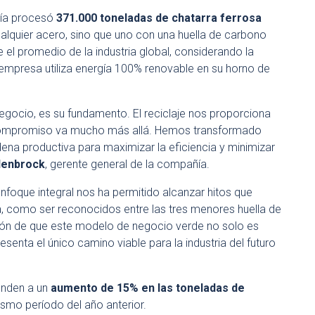
ñía procesó
371.000 toneladas de chatarra ferrosa
ualquier acero, sino que uno con una huella de carbono
 el promedio de la industria global, considerando la
empresa utiliza energía 100% renovable en su horno de
negocio, es su fundamento. El reciclaje nos proporciona
o compromiso va mucho más allá. Hemos transformado
na productiva para maximizar la eficiencia y minimizar
lenbrock
, gerente general de la compañía.
enfoque integral nos ha permitido alcanzar hitos que
ca, como ser reconocidos entre las tres menores huella de
ón de que este modelo de negocio verde no solo es
senta el único camino viable para la industria del futuro
onden a un
aumento de 15% en las toneladas
de
mo período del año anterior.