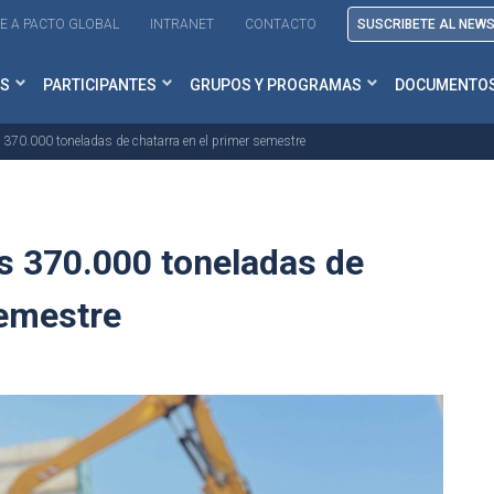
E A PACTO GLOBAL
INTRANET
CONTACTO
SUSCRIBETE AL NEW
S
PARTICIPANTES
GRUPOS Y PROGRAMAS
DOCUMENTO
370.000 toneladas de chatarra en el primer semestre
s 370.000 toneladas de
semestre