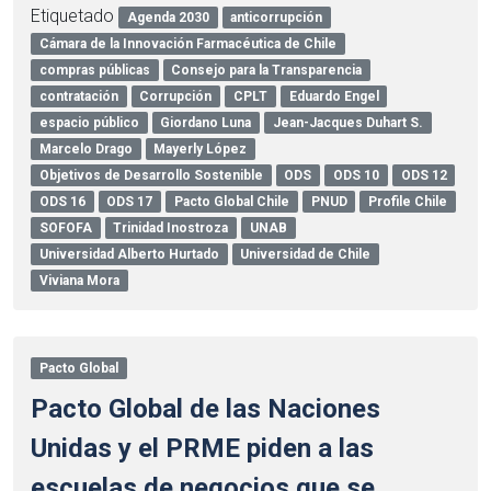
Etiquetado
Agenda 2030
anticorrupción
Cámara de la Innovación Farmacéutica de Chile
compras públicas
Consejo para la Transparencia
contratación
Corrupción
CPLT
Eduardo Engel
espacio público
Giordano Luna
Jean-Jacques Duhart S.
Marcelo Drago
Mayerly López
Objetivos de Desarrollo Sostenible
ODS
ODS 10
ODS 12
ODS 16
ODS 17
Pacto Global Chile
PNUD
Profile Chile
SOFOFA
Trinidad Inostroza
UNAB
Universidad Alberto Hurtado
Universidad de Chile
Viviana Mora
Pacto Global
Pacto Global de las Naciones
Unidas y el PRME piden a las
escuelas de negocios que se