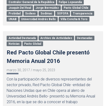
Contralor General de la República
Felipe Lopeandía
Joaquín Del Real
Jorge Bermúdez
Pacto Global Chile
Probidad
Sodexo
Sodimac
SOFOFA
Transparencia
UNAB
Universidad Andrés Bello
Viña Concha & Toro
Actividad Destacada
Archivo de Actividades
Destacadas
Noticias
Pacto Global
Red Pacto Global Chile presentó
Memoria Anual 2016
marzo 30, 2017
/
mayo 25, 2023
Con la participación de diversos representantes del
sector privado, Red Pacto Global Chile -entidad de
Naciones Unidas que en Chile opera al alero de
Universidad Andrés Bello- presentó su Memoria Anual
2016, en la que se dio a conocer el trabajo