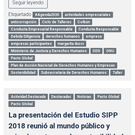
Seguir leyendo
Etiquetado
#Agenda2030
actividades empresariales
anticorrupción
Ciclo de Talleres
Colbún
Conducta Empresarial Responsable
Conducta Responsable
Debida Diligencia
derechos humanos
empresa
empresas participantes
margarita ducci
Ministerio de Justicia y Derechos Humanos
ODS
ONU
Pacto Global
Plan de Acción Nacional de Derechos Humanos y Empresas
Sostenibilidad
Subsecretaria de Derechos Humanos
Taller
Actividad Destacada
Destacadas
Noticias
Pacto Global
Pacto Global
La presentación del Estudio SIPP
2018 reunió al mundo público y