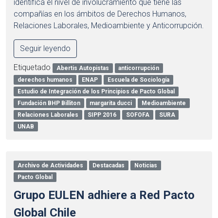
identifica el nivel de involucramiento que tiene las
compañías en los ámbitos de Derechos Humanos,
Relaciones Laborales, Medioambiente y Anticorrupción.
Seguir leyendo
Etiquetado
Abertis Autopistas
anticorrupción
derechos humanos
ENAP
Escuela de Sociología
Estudio de Integración de los Principios de Pacto Global
Fundación BHP Billiton
margarita ducci
Medioambiente
Relaciones Laborales
SIPP 2016
SOFOFA
SURA
UNAB
Archivo de Actividades
Destacadas
Noticias
Pacto Global
Grupo EULEN adhiere a Red Pacto
Global Chile