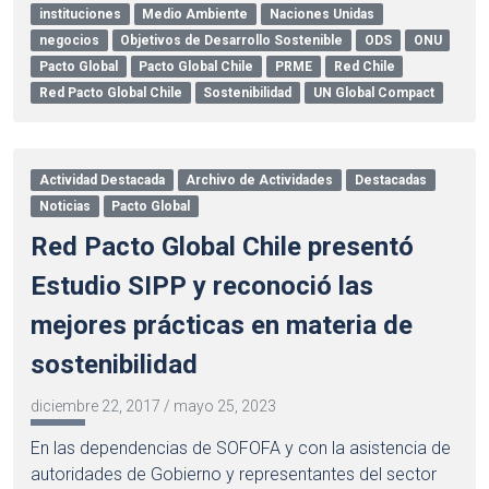
instituciones
Medio Ambiente
Naciones Unidas
negocios
Objetivos de Desarrollo Sostenible
ODS
ONU
Pacto Global
Pacto Global Chile
PRME
Red Chile
Red Pacto Global Chile
Sostenibilidad
UN Global Compact
Actividad Destacada
Archivo de Actividades
Destacadas
Noticias
Pacto Global
Red Pacto Global Chile presentó
Estudio SIPP y reconoció las
mejores prácticas en materia de
sostenibilidad
diciembre 22, 2017
/
mayo 25, 2023
En las dependencias de SOFOFA y con la asistencia de
autoridades de Gobierno y representantes del sector