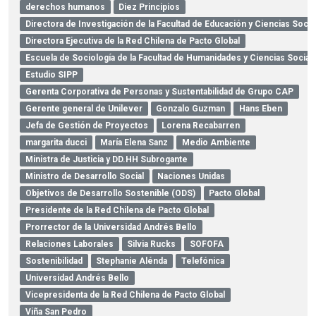
derechos humanos
Diez Principios
Directora de Investigación de la Facultad de Educación y Ciencias Socia
Directora Ejecutiva de la Red Chilena de Pacto Global
Escuela de Sociología de la Facultad de Humanidades y Ciencias Social
Estudio SIPP
Gerenta Corporativa de Personas y Sustentabilidad de Grupo CAP
Gerente general de Unilever
Gonzalo Guzman
Hans Eben
Jefa de Gestión de Proyectos
Lorena Recabarren
margarita ducci
María Elena Sanz
Medio Ambiente
Ministra de Justicia y DD.HH Subrogante
Ministro de Desarrollo Social
Naciones Unidas
Objetivos de Desarrollo Sostenible (ODS)
Pacto Global
Presidente de la Red Chilena de Pacto Global
Prorrector de la Universidad Andrés Bello
Relaciones Laborales
Silvia Rucks
SOFOFA
Sostenibilidad
Stephanie Alénda
Telefónica
Universidad Andrés Bello
Vicepresidenta de la Red Chilena de Pacto Global
Viña San Pedro