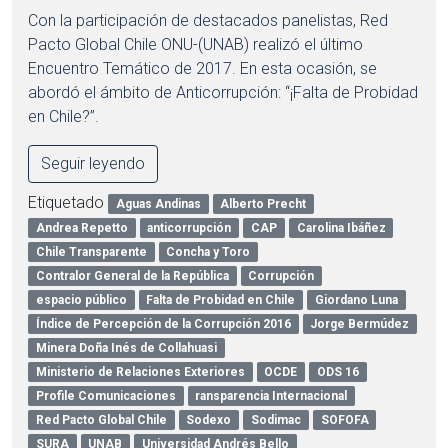
Con la participación de destacados panelistas, Red
Pacto Global Chile ONU-(UNAB) realizó el último
Encuentro Temático de 2017. En esta ocasión, se
abordó el ámbito de Anticorrupción: “¡Falta de Probidad
en Chile?”.
Seguir leyendo
Etiquetado
Aguas Andinas
Alberto Precht
Andrea Repetto
anticorrupción
CAP
Carolina Ibáñez
Chile Transparente
Concha y Toro
Contralor General de la República
Corrupción
espacio público
Falta de Probidad en Chile
Giordano Luna
Índice de Percepción de la Corrupción 2016
Jorge Bermúdez
Minera Doña Inés de Collahuasi
Ministerio de Relaciones Exteriores
OCDE
ODS 16
Profile Comunicaciones
ransparencia Internacional
Red Pacto Global Chile
Sodexo
Sodimac
SOFOFA
SURA
UNAB
Universidad Andrés Bello