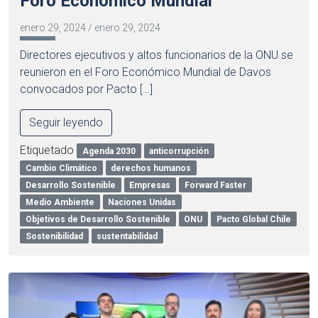
Foro Económico Mundial
enero 29, 2024
/
enero 29, 2024
Directores ejecutivos y altos funcionarios de la ONU se
reunieron en el Foro Económico Mundial de Davos
convocados por Pacto […]
Seguir leyendo
Etiquetado
Agenda 2030
anticorrupción
Cambio Climático
derechos humanos
Desarrollo Sostenible
Empresas
Forward Faster
Medio Ambiente
Naciones Unidas
Objetivos de Desarrollo Sostenible
ONU
Pacto Global Chile
Sostenibilidad
sustentabilidad