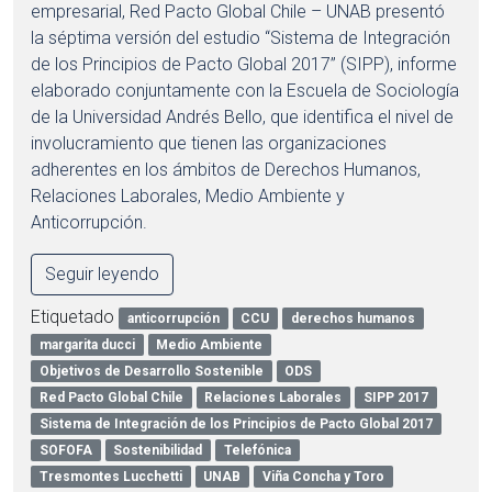
empresarial, Red Pacto Global Chile – UNAB presentó
la séptima versión del estudio “Sistema de Integración
de los Principios de Pacto Global 2017” (SIPP), informe
elaborado conjuntamente con la Escuela de Sociología
de la Universidad Andrés Bello, que identifica el nivel de
involucramiento que tienen las organizaciones
adherentes en los ámbitos de Derechos Humanos,
Relaciones Laborales, Medio Ambiente y
Anticorrupción.
Seguir leyendo
Etiquetado
anticorrupción
CCU
derechos humanos
margarita ducci
Medio Ambiente
Objetivos de Desarrollo Sostenible
ODS
Red Pacto Global Chile
Relaciones Laborales
SIPP 2017
Sistema de Integración de los Principios de Pacto Global 2017
SOFOFA
Sostenibilidad
Telefónica
Tresmontes Lucchetti
UNAB
Viña Concha y Toro