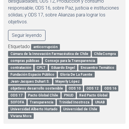
desigualdades; ODS 12, Producción y consumo
responsable; ODS 16, sobre Paz, justicia e instituciones
sólidas; y ODS 17, sobre Alianzas para lograr los
objetivos.
Seguir leyendo
Etiquetado
anticorrupción
Cámara de la Innovación Farmacéutica de Chile
ChileCompra
compras públicas
Consejo para la Transparencia
contratación
CPLT
Eduardo Engel
Encuentro Temático
Fundación Espacio Público
Gloria De La Fuente
Jean-Jacques Duhart S.
Mayerly López
objetivos desarrollo sostenible
ODS 10
ODS 12
ODS 16
ODS 17
Pacto Global Chile
PNUD
Red Pacto Global
SOFOFA
Transparencia
Trinidad Inostroza
UNAB
Universidad Alberto Hurtado
Universidad de Chile
Viviana Mora