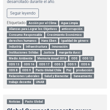
desarrollado durante el año.
Seguir leyendo
Etiquetado
Acción por el Clima
Agua Limpia
Alianzas para Lograr los Objetivos
anticorrupción
Consumo Responsable
Crecimiento Económico
derechos humanos
Hans Eben
Igualdad de género
Industria
Infraestructura
Innovación
Instituciones Sólidas
Justicia
margarita ducci
Medio Ambiente
Memoria Anual 2016
ODS
ODS 12
ODS 13
ODS 16
ODS 17
ODS 3
ODS 5
ODS 6
ODS 8
ODS 9
Pacto Global Chile
Paz
producción
Relaciones Laborales
Salud y Bienestar
Saneamiento
trabajo decente
UNAB
Noticias
Pacto Global