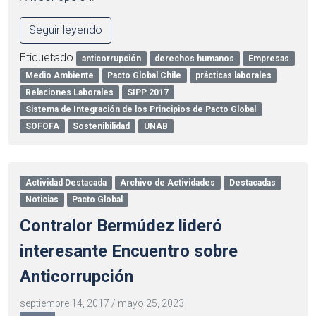
Seguir leyendo
Etiquetado
anticorrupción
derechos humanos
Empresas
Medio Ambiente
Pacto Global Chile
prácticas laborales
Relaciones Laborales
SIPP 2017
Sistema de Integración de los Principios de Pacto Global
SOFOFA
Sostenibilidad
UNAB
Actividad Destacada
Archivo de Actividades
Destacadas
Noticias
Pacto Global
Contralor Bermúdez lideró
interesante Encuentro sobre
Anticorrupción
septiembre 14, 2017
/
mayo 25, 2023