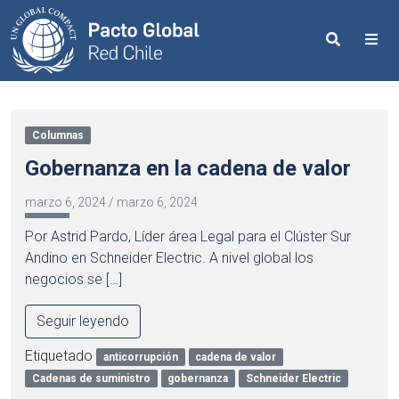
Search
Me
Columnas
Gobernanza en la cadena de valor
marzo 6, 2024
/
marzo 6, 2024
Por Astrid Pardo, Líder área Legal para el Clúster Sur
Andino en Schneider Electric. A nivel global los
negocios se […]
Seguir leyendo
Etiquetado
anticorrupción
cadena de valor
Cadenas de suministro
gobernanza
Schneider Electric