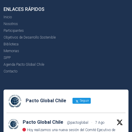
ENLACES RÁPIDOS
Inicio
Nosotros
Participantes
Objetivos de Desarrollo Sostenible
Biblioteca
Memorias
SIPP
Agenda Pacto Global Chile
Contacto
Pacto Global Chile
Seguir
Pacto Global Chile
@pactoglobal
·
7 Ago
Hoy realizamos una nueva sesión del Comité Ejecutivo de