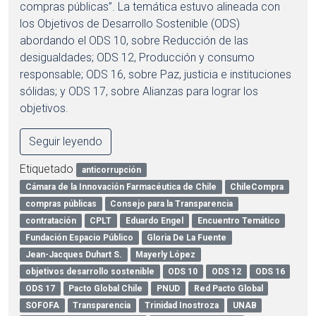
compras públicas”. La temática estuvo alineada con
los Objetivos de Desarrollo Sostenible (ODS)
abordando el ODS 10, sobre Reducción de las
desigualdades; ODS 12, Producción y consumo
responsable; ODS 16, sobre Paz, justicia e instituciones
sólidas; y ODS 17, sobre Alianzas para lograr los
objetivos.
Seguir leyendo
Etiquetado
anticorrupción
Cámara de la Innovación Farmacéutica de Chile
ChileCompra
compras públicas
Consejo para la Transparencia
contratación
CPLT
Eduardo Engel
Encuentro Temático
Fundación Espacio Público
Gloria De La Fuente
Jean-Jacques Duhart S.
Mayerly López
objetivos desarrollo sostenible
ODS 10
ODS 12
ODS 16
ODS 17
Pacto Global Chile
PNUD
Red Pacto Global
SOFOFA
Transparencia
Trinidad Inostroza
UNAB