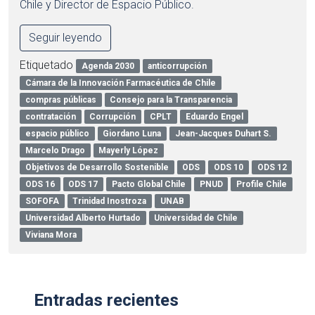
Chile y Director de Espacio Público.
Seguir leyendo
Etiquetado
Agenda 2030
anticorrupción
Cámara de la Innovación Farmacéutica de Chile
compras públicas
Consejo para la Transparencia
contratación
Corrupción
CPLT
Eduardo Engel
espacio público
Giordano Luna
Jean-Jacques Duhart S.
Marcelo Drago
Mayerly López
Objetivos de Desarrollo Sostenible
ODS
ODS 10
ODS 12
ODS 16
ODS 17
Pacto Global Chile
PNUD
Profile Chile
SOFOFA
Trinidad Inostroza
UNAB
Universidad Alberto Hurtado
Universidad de Chile
Viviana Mora
Entradas recientes