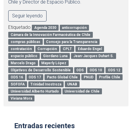
Chile y Director de Espacio Público.
Seguir leyendo
Etiquetado
Agenda 2030
anticorrupción
Cámara de la Innovación Farmacéutica de Chile
compras públicas
Consejo para la Transparencia
contratación
Corrupción
CPLT
Eduardo Engel
espacio público
Giordano Luna
Jean-Jacques Duhart S.
Marcelo Drago
Mayerly López
Objetivos de Desarrollo Sostenible
ODS
ODS 10
ODS 12
ODS 16
ODS 17
Pacto Global Chile
PNUD
Profile Chile
SOFOFA
Trinidad Inostroza
UNAB
Universidad Alberto Hurtado
Universidad de Chile
Viviana Mora
Entradas recientes