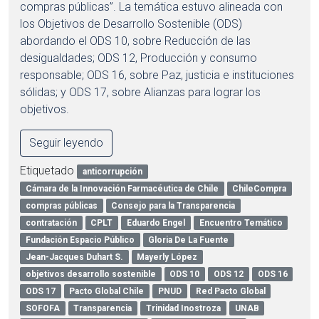
compras públicas”. La temática estuvo alineada con
los Objetivos de Desarrollo Sostenible (ODS)
abordando el ODS 10, sobre Reducción de las
desigualdades; ODS 12, Producción y consumo
responsable; ODS 16, sobre Paz, justicia e instituciones
sólidas; y ODS 17, sobre Alianzas para lograr los
objetivos.
Seguir leyendo
Etiquetado
anticorrupción
Cámara de la Innovación Farmacéutica de Chile
ChileCompra
compras públicas
Consejo para la Transparencia
contratación
CPLT
Eduardo Engel
Encuentro Temático
Fundación Espacio Público
Gloria De La Fuente
Jean-Jacques Duhart S.
Mayerly López
objetivos desarrollo sostenible
ODS 10
ODS 12
ODS 16
ODS 17
Pacto Global Chile
PNUD
Red Pacto Global
SOFOFA
Transparencia
Trinidad Inostroza
UNAB