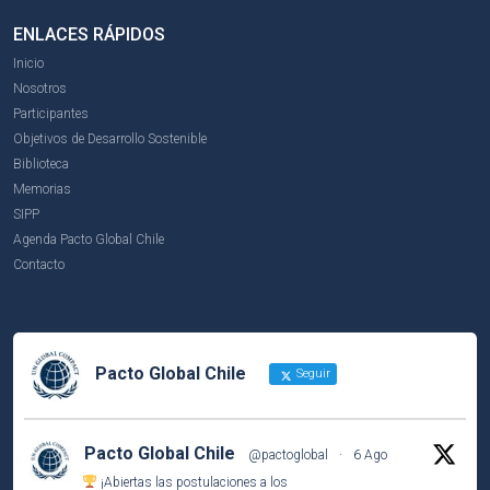
ENLACES RÁPIDOS
Inicio
Nosotros
Participantes
Objetivos de Desarrollo Sostenible
Biblioteca
Memorias
SIPP
Agenda Pacto Global Chile
Contacto
Pacto Global Chile
Seguir
Pacto Global Chile
@pactoglobal
·
6 Ago
¡Abiertas las postulaciones a los