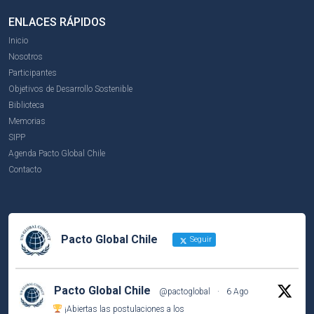
ENLACES RÁPIDOS
Inicio
Nosotros
Participantes
Objetivos de Desarrollo Sostenible
Biblioteca
Memorias
SIPP
Agenda Pacto Global Chile
Contacto
Pacto Global Chile
Seguir
Pacto Global Chile
@pactoglobal
·
6 Ago
¡Abiertas las postulaciones a los