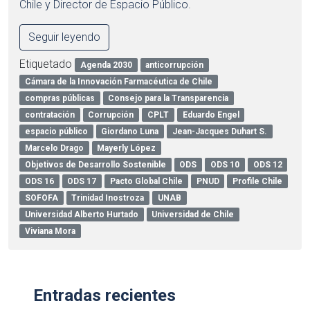
Chile y Director de Espacio Público.
Seguir leyendo
Etiquetado
Agenda 2030
anticorrupción
Cámara de la Innovación Farmacéutica de Chile
compras públicas
Consejo para la Transparencia
contratación
Corrupción
CPLT
Eduardo Engel
espacio público
Giordano Luna
Jean-Jacques Duhart S.
Marcelo Drago
Mayerly López
Objetivos de Desarrollo Sostenible
ODS
ODS 10
ODS 12
ODS 16
ODS 17
Pacto Global Chile
PNUD
Profile Chile
SOFOFA
Trinidad Inostroza
UNAB
Universidad Alberto Hurtado
Universidad de Chile
Viviana Mora
Entradas recientes