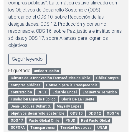
compras públicas”. La temática estuvo alineada con
los Objetivos de Desarrollo Sostenible (ODS)
abordando el ODS 10, sobre Reducción de las
desigualdades; ODS 12, Producción y consumo
responsable; ODS 16, sobre Paz, justicia e instituciones
sólidas; y ODS 17, sobre Alianzas para lograr los
objetivos.
Seguir leyendo
Etiquetado
anticorrupción
Cámara de la Innovación Farmacéutica de Chile
ChileCompra
compras públicas
Consejo para la Transparencia
contratación
CPLT
Eduardo Engel
Encuentro Temático
Fundación Espacio Público
Gloria De La Fuente
Jean-Jacques Duhart S.
Mayerly López
objetivos desarrollo sostenible
ODS 10
ODS 12
ODS 16
ODS 17
Pacto Global Chile
PNUD
Red Pacto Global
SOFOFA
Transparencia
Trinidad Inostroza
UNAB