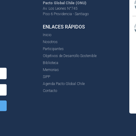
Pacto Global Chile (ONU)
Av. Los Leones N°745
Piso 6 Providencia - Santiago
ENLACES RÁPIDOS
Inicio
Nosotros
Participantes
Objetivos de Desarrollo Sostenible
Biblioteca
Memorias
SIPP
Agenda Pacto Global Chile
Contacto