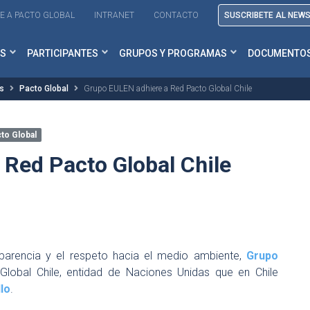
E A PACTO GLOBAL
INTRANET
CONTACTO
SUSCRIBETE AL NEW
S
PARTICIPANTES
GRUPOS Y PROGRAMAS
DOCUMENTO
as
Pacto Global
Grupo EULEN adhiere a Red Pacto Global Chile
to Global
Red Pacto Global Chile
arencia y el respeto hacia el medio ambiente,
Grupo
Global Chile, entidad de Naciones Unidas que en Chile
lo
.