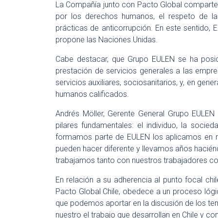
La Compañía junto con Pacto Global comparten
por los derechos humanos, el respeto de la
prácticas de anticorrupción. En este sentido,
propone las Naciones Unidas.
Cabe destacar, que Grupo EULEN se ha posic
prestación de servicios generales a las empre
servicios auxiliares, sociosanitarios, y, en gen
humanos calificados.
Andrés Möller, Gerente General Grupo EULEN C
pilares fundamentales: el individuo, la socie
formamos parte de EULEN los aplicamos en n
pueden hacer diferente y llevamos años hacié
trabajamos tanto con nuestros trabajadores co
En relación a su adherencia al punto focal chi
Pacto Global Chile, obedece a un proceso lóg
que podemos aportar en la discusión de los te
nuestro el trabajo que desarrollan en Chile y c