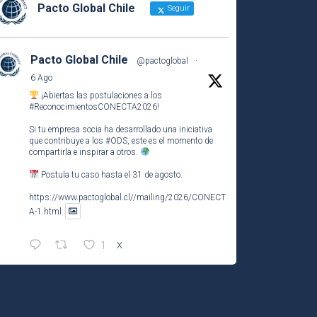
Pacto Global Chile
Seguir
Pacto Global Chile
@pactoglobal
·
6 Ago
¡Abiertas las postulaciones a los
#ReconocimientosCONECTA2026
!
Si tu empresa socia ha desarrollado una iniciativa
que contribuye a los
#ODS
, este es el momento de
compartirla e inspirar a otros.
Postula tu caso hasta el 31 de agosto.
https://www.pactoglobal.cl//mailing/2026/CONECT
A-1.html
1
X
Pacto Global Chile Retuiteado
Pacto Global Chile
@pactoglobal
·