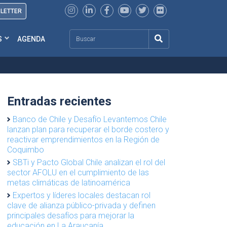
SLETTER
Search
S
AGENDA
Entradas recientes
Banco de Chile y Desafío Levantemos Chile
lanzan plan para recuperar el borde costero y
reactivar emprendimientos en la Región de
Coquimbo
SBTi y Pacto Global Chile analizan el rol del
sector AFOLU en el cumplimiento de las
metas climáticas de latinoamérica
Expertos y líderes locales destacan rol
clave de alianza público-privada y definen
principales desafíos para mejorar la
educación en La Araucanía