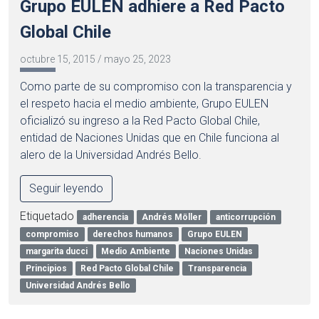
Grupo EULEN adhiere a Red Pacto
Global Chile
octubre 15, 2015
/
mayo 25, 2023
Como parte de su compromiso con la transparencia y
el respeto hacia el medio ambiente, Grupo EULEN
oficializó su ingreso a la Red Pacto Global Chile,
entidad de Naciones Unidas que en Chile funciona al
alero de la Universidad Andrés Bello.
Seguir leyendo
Etiquetado
adherencia
Andrés Möller
anticorrupción
compromiso
derechos humanos
Grupo EULEN
margarita ducci
Medio Ambiente
Naciones Unidas
Principios
Red Pacto Global Chile
Transparencia
Universidad Andrés Bello