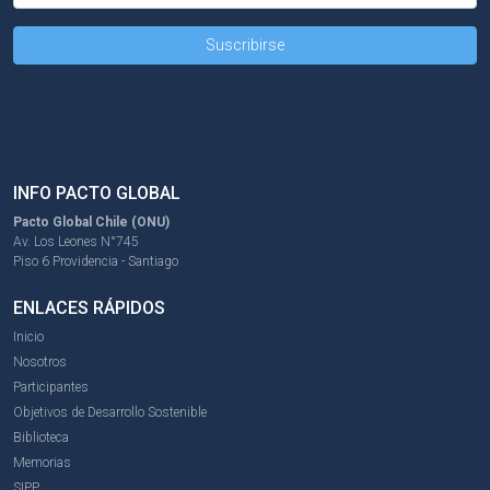
INFO PACTO GLOBAL
Pacto Global Chile (ONU)
Av. Los Leones N°745
Piso 6 Providencia - Santiago
ENLACES RÁPIDOS
Inicio
Nosotros
Participantes
Objetivos de Desarrollo Sostenible
Biblioteca
Memorias
SIPP