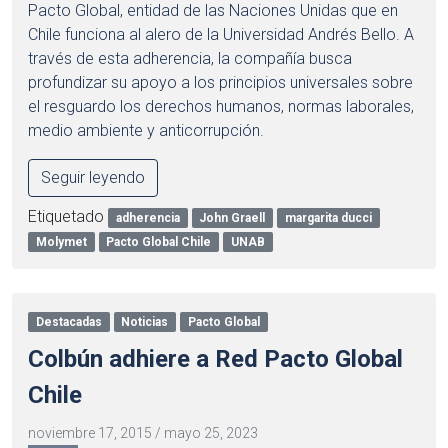
Pacto Global, entidad de las Naciones Unidas que en
Chile funciona al alero de la Universidad Andrés Bello. A
través de esta adherencia, la compañía busca
profundizar su apoyo a los principios universales sobre
el resguardo los derechos humanos, normas laborales,
medio ambiente y anticorrupción.
Seguir leyendo
Etiquetado
adherencia
John Graell
margarita ducci
Molymet
Pacto Global Chile
UNAB
Destacadas
Noticias
Pacto Global
Colbún adhiere a Red Pacto Global
Chile
noviembre 17, 2015
/
mayo 25, 2023