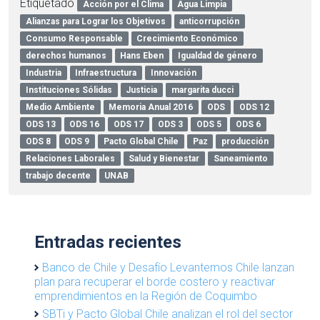
Etiquetado
Acción por el Clima
Agua Limpia
Alianzas para Lograr los Objetivos
anticorrupción
Consumo Responsable
Crecimiento Económico
derechos humanos
Hans Eben
Igualdad de género
Industria
Infraestructura
Innovación
Instituciones Sólidas
Justicia
margarita ducci
Medio Ambiente
Memoria Anual 2016
ODS
ODS 12
ODS 13
ODS 16
ODS 17
ODS 3
ODS 5
ODS 6
ODS 8
ODS 9
Pacto Global Chile
Paz
producción
Relaciones Laborales
Salud y Bienestar
Saneamiento
trabajo decente
UNAB
Entradas recientes
Banco de Chile y Desafío Levantemos Chile lanzan
plan para recuperar el borde costero y reactivar
emprendimientos en la Región de Coquimbo
SBTi y Pacto Global Chile analizan el rol del sector