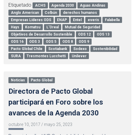
Etiquetado
ACHS
Agenda 2030
Aguas Andinas
Anglo American
Colbún
derechos humanos
Empresas Líderes ODS
ENAP
Entel
everis
Falabella
Hays
Komatsu
L'Oreal
Mutual de Seguridad
Objetivos de Desarrollo Sostenible
ODS 12
ODS 13
ODS 16
ODS 3
ODS 5
ODS 8
ODS 9
Pacto Global Chile
Scotiabank
Sodexo
Sostenibilidad
SURA
Tresmontes Lucchetti
Unilever
Noticias
Pacto Global
Directora de Pacto Global
participará en Foro sobre los
avances de la Agenda 2030
octubre 10, 2017
/
mayo 25, 2023