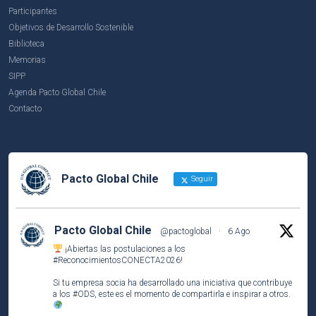
Participantes
Objetivos de Desarrollo Sostenible
Biblioteca
Memorias
SIPP
Agenda Pacto Global Chile
Contacto
Pacto Global Chile
Seguir
Pacto Global Chile
@pactoglobal
·
6 Ago
¡Abiertas las postulaciones a los
#ReconocimientosCONECTA2026
!
Si tu empresa socia ha desarrollado una iniciativa que contribuye
a los
#ODS
, este es el momento de compartirla e inspirar a otros.