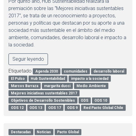
Por quinto año, HUB Sustentabilidad realizará la
premiación sobre las “Mejores iniciativas sustentables
2017”, se trata de un reconocimiento a proyectos,
personas y políticas que destacan por su aporte a una
sociedad más sustentable en el ámbito del medio
ambiente, comunidades, desarrollo laboral e impacto a
la sociedad.
Seguir leyendo
Etiquetado
Agenda 2030
comunidades
desarrollo laboral
El Pulso
Hub Sustentabilidad
impacto a la sociedad
Marcos Barraza
margarita ducci
Medio Ambiente
Mejores iniciativas sustentables 2017
Objetivos de Desarrollo Sostenibles
ODS
ODS 10
ODS 12
ODS 13
ODS 17
ODS 9
Red Pacto Global Chile
Destacadas
Noticias
Pacto Global