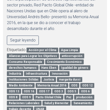
sector privado, Red Pacto Global Chile -entidad de
Naciones Unidas que en Chile opera al alero de
Universidad Andrés Bello- presentó su Memoria Anual
2016, en la que se dio a conocer el trabajo
desarrollado durante el año.
Seguir leyendo
Etiquetado
Acción por el Clima
Agua Limpia
Alianzas para Lograr los Objetivos
anticorrupción
Consumo Responsable
Crecimiento Económico
derechos humanos
Hans Eben
Igualdad de género
Industria
Infraestructura
Innovación
Instituciones Sólidas
Justicia
margarita ducci
Medio Ambiente
Memoria Anual 2016
ODS
ODS 12
ODS 13
ODS 16
ODS 17
ODS 3
ODS 5
ODS 6
ODS 8
ODS 9
Pacto Global Chile
Paz
producción
Relaciones Laborales
Salud y Bienestar
Saneamiento
trabajo decente
UNAB