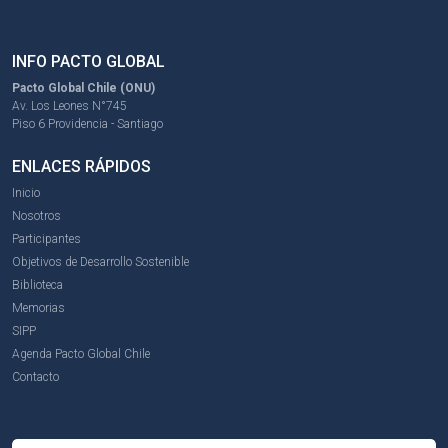
INFO PACTO GLOBAL
Pacto Global Chile (ONU)
Av. Los Leones N°745
Piso 6 Providencia - Santiago
ENLACES RÁPIDOS
Inicio
Nosotros
Participantes
Objetivos de Desarrollo Sostenible
Biblioteca
Memorias
SIPP
Agenda Pacto Global Chile
Contacto