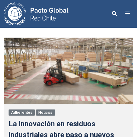
Search
Me
Adherentes
Noticias
La innovación en residuos
industriales abre paso a nuevos