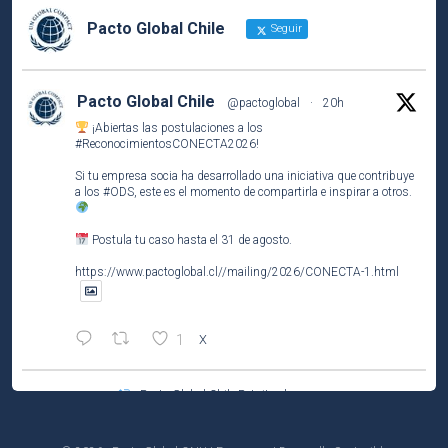
Pacto Global Chile
Seguir
Pacto Global Chile
@pactoglobal
·
20h
¡Abiertas las postulaciones a los
#ReconocimientosCONECTA2026
!
Si tu empresa socia ha desarrollado una iniciativa que contribuye
a los
#ODS
, este es el momento de compartirla e inspirar a otros.
Postula tu caso hasta el 31 de agosto.
https://www.pactoglobal.cl//mailing/2026/CONECTA-1.html
1
X
Pacto Global Chile Retuiteado
Pacto Global Chile
@pactoglobal
·
4 Ago