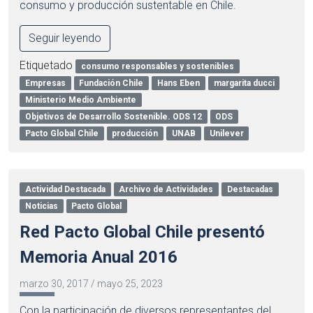
consumo y producción sustentable en Chile.
Seguir leyendo
Etiquetado
consumo responsables y sostenibles
Empresas
Fundación Chile
Hans Eben
margarita ducci
Ministerio Medio Ambiente
Objetivos de Desarrollo Sostenible. ODS 12
ODS
Pacto Global Chile
producción
UNAB
Unilever
Actividad Destacada
Archivo de Actividades
Destacadas
Noticias
Pacto Global
Red Pacto Global Chile presentó
Memoria Anual 2016
marzo 30, 2017
/
mayo 25, 2023
Con la participación de diversos representantes del