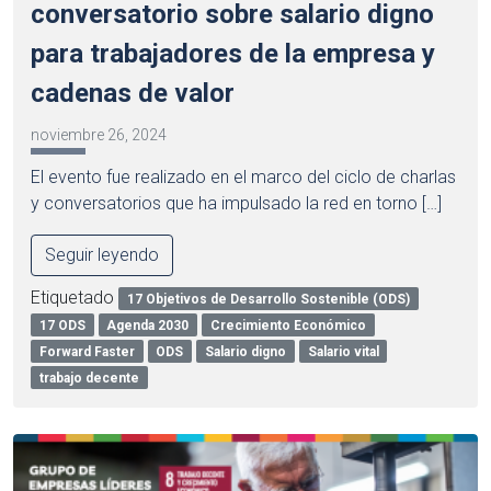
conversatorio sobre salario digno
para trabajadores de la empresa y
cadenas de valor
noviembre 26, 2024
El evento fue realizado en el marco del ciclo de charlas
y conversatorios que ha impulsado la red en torno […]
Seguir leyendo
Etiquetado
17 Objetivos de Desarrollo Sostenible (ODS)
17 ODS
Agenda 2030
Crecimiento Económico
Forward Faster
ODS
Salario digno
Salario vital
trabajo decente