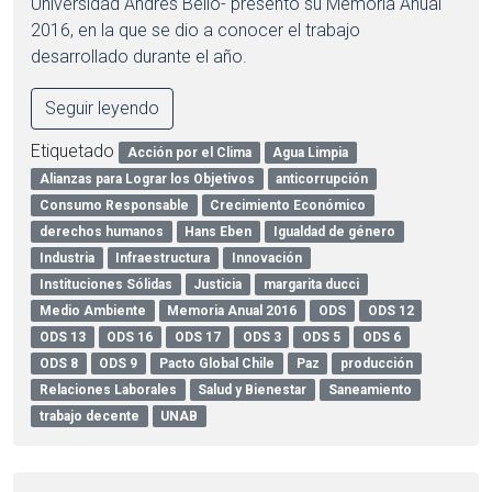
Universidad Andrés Bello- presentó su Memoria Anual
2016, en la que se dio a conocer el trabajo
desarrollado durante el año.
Seguir leyendo
Etiquetado
Acción por el Clima
Agua Limpia
Alianzas para Lograr los Objetivos
anticorrupción
Consumo Responsable
Crecimiento Económico
derechos humanos
Hans Eben
Igualdad de género
Industria
Infraestructura
Innovación
Instituciones Sólidas
Justicia
margarita ducci
Medio Ambiente
Memoria Anual 2016
ODS
ODS 12
ODS 13
ODS 16
ODS 17
ODS 3
ODS 5
ODS 6
ODS 8
ODS 9
Pacto Global Chile
Paz
producción
Relaciones Laborales
Salud y Bienestar
Saneamiento
trabajo decente
UNAB