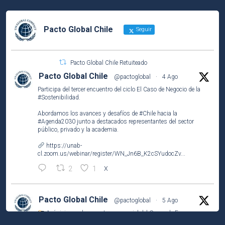
Pacto Global Chile
Seguir
Pacto Global Chile Retuiteado
Pacto Global Chile
@pactoglobal
·
4 Ago
Participa del tercer encuentro del ciclo El Caso de Negocio de la
#Sostenibilidad
.
Abordamos los avances y desafíos de
#Chile
hacia la
#Agenda2030
junto a destacados representantes del sector
público, privado y la academia.
https://unab-
cl.zoom.us/webinar/register/WN_Jn6B_K2cSYudocZv...
2
1
X
Pacto Global Chile
@pactoglobal
·
5 Ago
Así vivimos el encuentro presencial del Grupo de Empresas
Líderes por el
#ODS2
(#HambreCero) en
@NestleCL
.