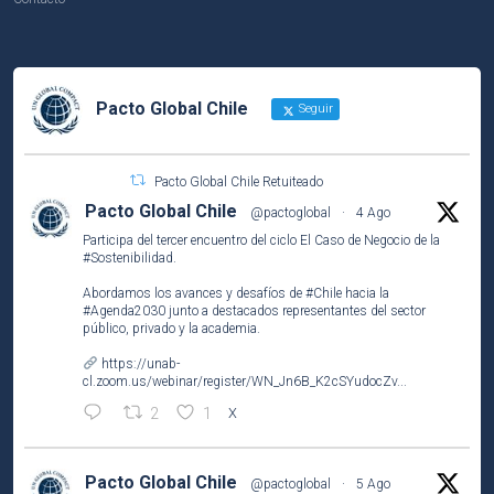
Pacto Global Chile
Seguir
Pacto Global Chile Retuiteado
Pacto Global Chile
@pactoglobal
·
4 Ago
Participa del tercer encuentro del ciclo El Caso de Negocio de la
#Sostenibilidad
.
Abordamos los avances y desafíos de
#Chile
hacia la
#Agenda2030
junto a destacados representantes del sector
público, privado y la academia.
https://unab-
cl.zoom.us/webinar/register/WN_Jn6B_K2cSYudocZv...
2
1
X
Pacto Global Chile
@pactoglobal
·
5 Ago