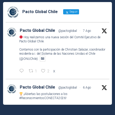
Pacto Global Chile
Seguir
Pacto Global Chile
@pactoglobal
·
7 Ago
Hoy realizamos una nueva sesión del Comité Ejecutivo de
Pacto Global Chile.
Contamos con la participación de Christian Salazar, coordinador
residente a.i. del Sistema de las Naciones Unidas el Chile
(@ONUChile).
1
2
X
Pacto Global Chile
@pactoglobal
·
6 Ago
¡Abiertas las postulaciones a los
#ReconocimientosCONECTA2026
!
Si tu empresa socia ha desarrollado una iniciativa que contribuye
a los
#ODS
, este es el momento de compartirla e inspirar a otros.