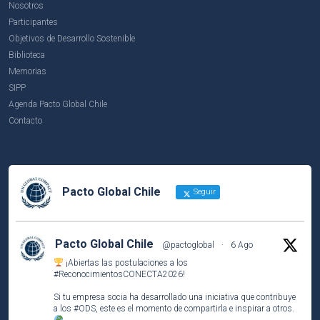
Nosotros
Participantes
Objetivos de Desarrollo Sostenible
Biblioteca
Memorias
SIPP
Agenda Pacto Global Chile
Contacto
Pacto Global Chile
Seguir
Pacto Global Chile
@pactoglobal
·
6 Ago
¡Abiertas las postulaciones a los
#ReconocimientosCONECTA2026
!
Si tu empresa socia ha desarrollado una iniciativa que contribuye
a los
#ODS
, este es el momento de compartirla e inspirar a otros.