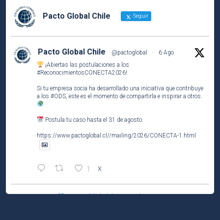
Pacto Global Chile
Seguir
Pacto Global Chile
@pactoglobal
·
6 Ago
¡Abiertas las postulaciones a los
#ReconocimientosCONECTA2026
!
Si tu empresa socia ha desarrollado una iniciativa que contribuye
a los
#ODS
, este es el momento de compartirla e inspirar a otros.
Postula tu caso hasta el 31 de agosto.
https://www.pactoglobal.cl//mailing/2026/CONECTA-1.html
1
X
Pacto Global Chile Retuiteado
Pacto Global Chile
@pactoglobal
·
4 Ago