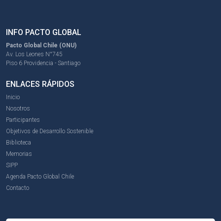
INFO PACTO GLOBAL
Pacto Global Chile (ONU)
Av. Los Leones N°745
Piso 6 Providencia - Santiago
ENLACES RÁPIDOS
Inicio
Nosotros
Participantes
Objetivos de Desarrollo Sostenible
Biblioteca
Memorias
SIPP
Agenda Pacto Global Chile
Contacto