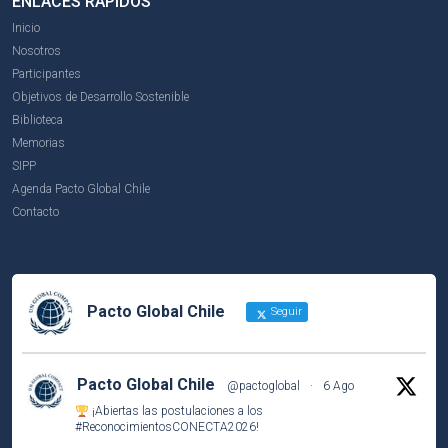
ENLACES RÁPIDOS
Inicio
Nosotros
Participantes
Objetivos de Desarrollo Sostenible
Biblioteca
Memorias
SIPP
Agenda Pacto Global Chile
Contacto
Pacto Global Chile
Seguir
Pacto Global Chile
@pactoglobal
·
6 Ago
¡Abiertas las postulaciones a los
#ReconocimientosCONECTA2026
!