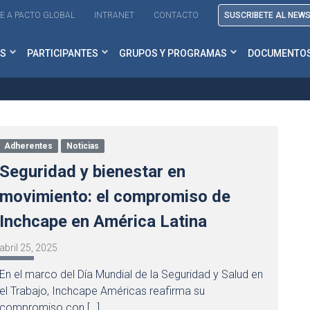
E A PACTO GLOBAL
INTRANET
CONTACTO
SUSCRIBETE AL NEW
S
PARTICIPANTES
GRUPOS Y PROGRAMAS
DOCUMENTO
Adherentes
Noticias
Seguridad y bienestar en
movimiento: el compromiso de
Inchcape en América Latina
abril 25, 2025
En el marco del Día Mundial de la Seguridad y Salud en
el Trabajo, Inchcape Américas reafirma su
compromiso con […]