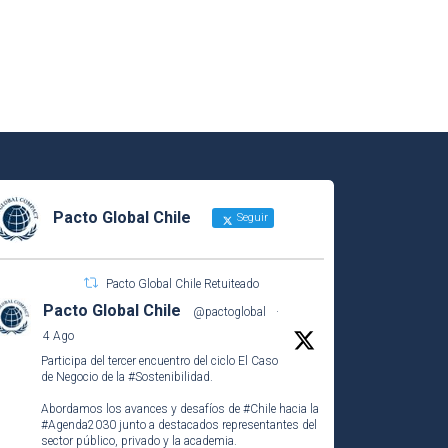
Pacto Global Chile
Seguir
Pacto Global Chile Retuiteado
Pacto Global Chile
@pactoglobal
·
4 Ago
Participa del tercer encuentro del ciclo El Caso
de Negocio de la
#Sostenibilidad
.
Abordamos los avances y desafíos de
#Chile
hacia la
#Agenda2030
junto a destacados representantes del
sector público, privado y la academia.