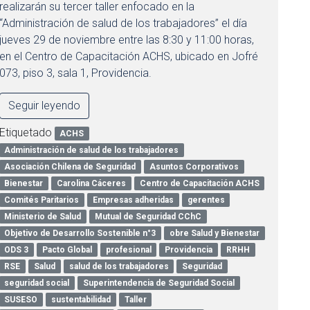
realizarán su tercer taller enfocado en la
“Administración de salud de los trabajadores” el día
jueves 29 de noviembre entre las 8:30 y 11:00 horas,
en el Centro de Capacitación ACHS, ubicado en Jofré
073, piso 3, sala 1, Providencia.
Seguir leyendo
Etiquetado
ACHS
Administración de salud de los trabajadores
Asociación Chilena de Seguridad
Asuntos Corporativos
Bienestar
Carolina Cáceres
Centro de Capacitación ACHS
Comités Paritarios
Empresas adheridas
gerentes
Ministerio de Salud
Mutual de Seguridad CChC
Objetivo de Desarrollo Sostenible n°3
obre Salud y Bienestar
ODS 3
Pacto Global
profesional
Providencia
RRHH
RSE
Salud
salud de los trabajadores
Seguridad
seguridad social
Superintendencia de Seguridad Social
SUSESO
sustentabilidad
Taller