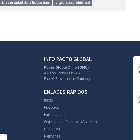
Universidad San Sebastián
vigilancia ambiental
INFO PACTO GLOBAL
Pacto Global Chile (ONU)
Av. Los Leones N°745
Piso 6 Providencia - Santiago
ENLACES RÁPIDOS
Inicio
Nosotros
Participantes
Objetivos de Desarrollo Sostenible
Biblioteca
Memorias