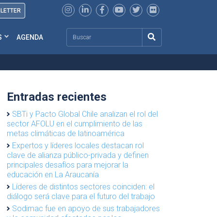
SLETTER
Search
S
AGENDA
Entradas recientes
SBTi y Pacto Global Chile analizan el rol del
sector AFOLU en el cumplimiento de las
metas climáticas de latinoamérica
Expertos y líderes locales destacan rol
clave de alianza público-privada y definen
principales desafíos para mejorar la
educación en La Araucanía
Líderes de distintos sectores coinciden: el
diálogo será clave para el futuro del trabajo
Sodimac fue en apoyo de sus trabajadores