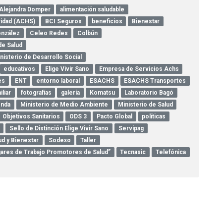
Alejandra Domper
alimentación saludable
ridad (ACHS)
BCI Seguros
beneficios
Bienestar
onzález
Celeo Redes
Colbún
de Salud
inisterio de Desarrollo Social
educativos
Elige Vivir Sano
Empresa de Servicios Achs
es
ENT
entorno laboral
ESACHS
ESACHS Transportes
iliar
fotografías
galería
Komatsu
Laboratorio Bagó
enda
Ministerio de Medio Ambiente
Ministerio de Salud
Objetivos Sanitarios
ODS 3
Pacto Global
políticas
Sello de Distinción Elige Vivir Sano
Servipag
ud y Bienestar
Sodexo
Taller
Lugares de Trabajo Promotores de Salud”
Tecnasic
Telefónica