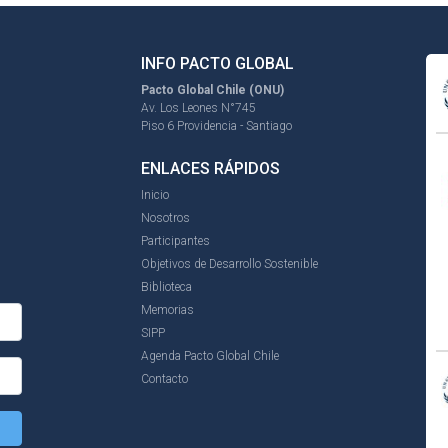
INFO PACTO GLOBAL
Pacto Global Chile (ONU)
Av. Los Leones N°745
Piso 6 Providencia - Santiago
ENLACES RÁPIDOS
Inicio
Nosotros
Participantes
Objetivos de Desarrollo Sostenible
Biblioteca
Memorias
SIPP
Agenda Pacto Global Chile
Contacto