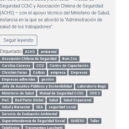
Seguridad CChC y Asociación Chilena de Seguridad
(ACHS) – con el apoyo técnico del Ministerio de Salud,
instancia en la que se abordó la “Administración de
salud de los trabajadores”.
Seguir leyendo
Etiquetado
ACHS
ambiental
Asociación Chilena de Seguridad
Buin Zoo
Carolina Cáceres
CCU
Centro de Capacitación
Christian Farias
Colbún
empresa
Empresas
Empresas adheridas
gestión
Jefe de Asuntos Públicos y Sostenibilidad
Laboratorio Bagó
Ministerio de Salud
Mutual de Seguridad CChC
ODS 3
PwC
Red Pacto Global
Salud
Salud Ocpacional
Salud y Bienestar
SEA
seguridad social
Servicio de Evaluación Ambiental
Superintendencia de Seguridad Social
SUSESO
Taller
Telefónica
Tresmontes Lucchetti