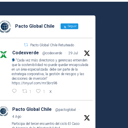
Pacto Global Chile
Seguir
Pacto Global Chile Retuiteado
Codexverde
@codexverde
·
29 Jul
"Cada vez más directorios y gerencias entienden
que la sostenibilidad no puede quedar encapsulada
en un área especializada: debe ser parte de la
estrategia corporativa, la gestión de riesgos y las
decisiones de inversión"
https://tinyurl.com/mr3brs98
1
1
X
Pacto Global Chile
@pactoglobal
·
4 Ago
Participa del tercer encuentro del ciclo El Caso