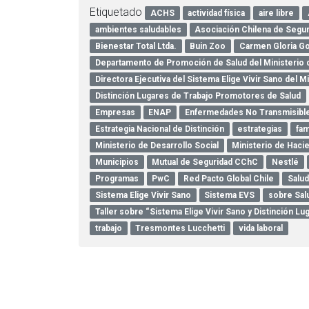
Etiquetado
ACHS
actividad física
aire libre
ambientes saludables
Asociación Chilena de Segu
Bienestar Total Ltda.
Buin Zoo
Carmen Gloria G
Departamento de Promoción de Salud del Ministerio 
Directora Ejecutiva del Sistema Elige Vivir Sano del M
Distinción Lugares de Trabajo Promotores de Salud
Empresas
ENAP
Enfermedades No Transmisibl
Estrategia Nacional de Distinción
estrategias
fam
Ministerio de Desarrollo Social
Ministerio de Haci
Municipios
Mutual de Seguridad CChC
Nestlé
Programas
PwC
Red Pacto Global Chile
Salud
Sistema Elige Vivir Sano
Sistema EVS
sobre Sal
Taller sobre “Sistema Elige Vivir Sano y Distinción 
trabajo
Tresmontes Lucchetti
vida laboral