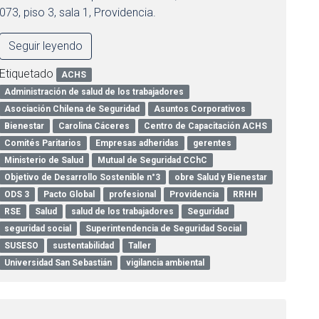
073, piso 3, sala 1, Providencia.
Seguir leyendo
Etiquetado
ACHS
Administración de salud de los trabajadores
Asociación Chilena de Seguridad
Asuntos Corporativos
Bienestar
Carolina Cáceres
Centro de Capacitación ACHS
Comités Paritarios
Empresas adheridas
gerentes
Ministerio de Salud
Mutual de Seguridad CChC
Objetivo de Desarrollo Sostenible n°3
obre Salud y Bienestar
ODS 3
Pacto Global
profesional
Providencia
RRHH
RSE
Salud
salud de los trabajadores
Seguridad
seguridad social
Superintendencia de Seguridad Social
SUSESO
sustentabilidad
Taller
Universidad San Sebastián
vigilancia ambiental