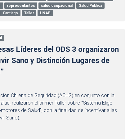
e
representantes
salud ocupacional
Salud Pública
Santiago
Taller
UNAB
l
esas Líderes del ODS 3 organizaron
ivir Sano y Distinción Lugares de
d”
ación Chilena de Seguridad (ACHS) en conjunto con la
lud, realizaron el primer Taller sobre “Sistema Elige
motores de Salud”, con la finalidad de incentivar a las
vir Sano).