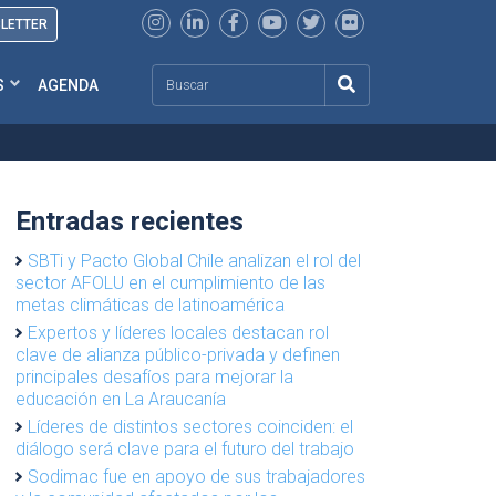
SLETTER
Search
S
AGENDA
Entradas recientes
SBTi y Pacto Global Chile analizan el rol del
sector AFOLU en el cumplimiento de las
metas climáticas de latinoamérica
Expertos y líderes locales destacan rol
clave de alianza público-privada y definen
principales desafíos para mejorar la
educación en La Araucanía
Líderes de distintos sectores coinciden: el
diálogo será clave para el futuro del trabajo
Sodimac fue en apoyo de sus trabajadores