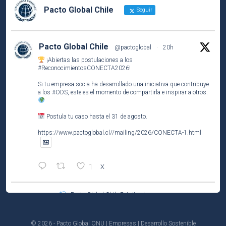
Pacto Global Chile
Seguir
Pacto Global Chile
@pactoglobal
·
20h
¡Abiertas las postulaciones a los
#ReconocimientosCONECTA2026
!
Si tu empresa socia ha desarrollado una iniciativa que contribuye
a los
#ODS
, este es el momento de compartirla e inspirar a otros.
Postula tu caso hasta el 31 de agosto.
https://www.pactoglobal.cl//mailing/2026/CONECTA-1.html
1
X
Pacto Global Chile Retuiteado
Pacto Global Chile
@pactoglobal
·
4 Ago
Participa del tercer encuentro del ciclo El Caso de Negocio de la
© 2026 - Pacto Global ONU | Empresas | Desarrollo Sostenible