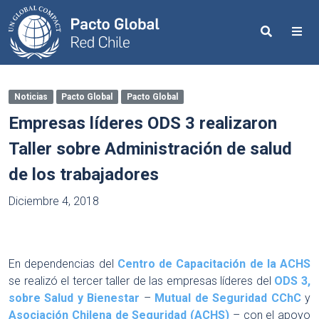
Search
Me
Noticias
Pacto Global
Pacto Global
Empresas líderes ODS 3 realizaron
Taller sobre Administración de salud
de los trabajadores
Diciembre 4, 2018
En dependencias del
Centro de Capacitación de la ACHS
se realizó el tercer taller de las empresas líderes del
ODS 3,
sobre Salud y Bienestar
–
Mutual de Seguridad CChC
y
Asociación Chilena de Seguridad (ACHS)
– con el apoyo