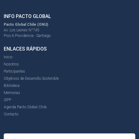
INFO PACTO GLOBAL
Pacto Global Chile (ONU)
Av. Los Leones N°745
Piso 6 Providencia - Santiago
ENLACES RÁPIDOS
Inicio
Nosotros
Participantes
Objetivos de Desarrollo Sostenible
Biblioteca
Memorias
SIPP
Agenda Pacto Global Chile
Contacto